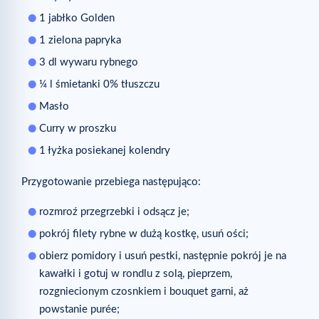
1 jabłko Golden
1 zielona papryka
3 dl wywaru rybnego
¼ l śmietanki 0% tłuszczu
Masło
Curry w proszku
1 łyżka posiekanej kolendry
Przygotowanie przebiega następująco:
rozmroź przegrzebki i odsącz je;
pokrój filety rybne w dużą kostkę, usuń ości;
obierz pomidory i usuń pestki, następnie pokrój je na
kawałki i gotuj w rondlu z solą, pieprzem,
rozgniecionym czosnkiem i bouquet garni, aż
powstanie purée;