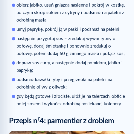
obierz jabłko, usuń gniazda nasienne i pokrój w kostkę,
po czym skrop sokiem z cytryny i podsmaż na patelni z
odrobiną masła;
umyj paprykę, pokrój ją w paski i podsmaż na patelni;
następnie przygotuj sos – zredukuj wywar rybny o
połowę, dodaj śmietankę i ponownie zredukuj o
połowę, potem dodaj 60 g zimnego masła i połącz sos;
dopraw sos curry, a następnie dodaj pomidora, jabłko i
paprykę;
podsmaż kawałki ryby i przegrzebki na patelni na
odrobinie oliwy z oliwek;
gdy będą gotowe i złociste, ułóż je na talerzach, obficie
polej sosem i wykończ odrobiną posiekanej kolendry.
r
Przepis n
4: parmentier z drobiem