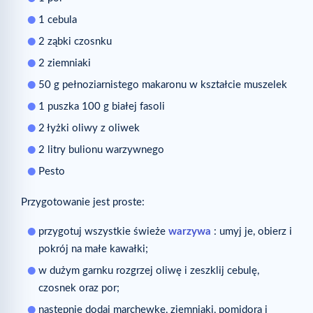
1 cebula
2 ząbki czosnku
2 ziemniaki
50 g pełnoziarnistego makaronu w kształcie muszelek
1 puszka 100 g białej fasoli
2 łyżki oliwy z oliwek
2 litry bulionu warzywnego
Pesto
Przygotowanie jest proste:
przygotuj wszystkie świeże
warzywa
: umyj je, obierz i
pokrój na małe kawałki;
w dużym garnku rozgrzej oliwę i zeszklij cebulę,
czosnek oraz por;
następnie dodaj marchewkę, ziemniaki, pomidora i