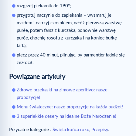
rozgrzej piekarnik do 190°;
przygotuj naczynie do zapiekania – wysmaruj je
masłem i natrzyj czosnkiem, nałóż pierwszą warstwę
purée, potem farsz z kurczaka, ponownie warstwę
purée, chochlę rosołu z kurczaka i na koniec bułkę
tartą;
piecz przez 40 minut, pilnując, by parmentier ładnie się
zezłocił.
Powiązane artykuły
Zdrowe przekąski na zimowe aperitivo: nasze
propozycje!
Menu świąteczne: nasze propozycje na każdy budżet!
3 superlekkie desery na idealne Boże Narodzenie!
Przydatne kategorie :
Święta końca roku
,
Przepisy
.