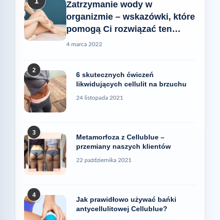
1
Zatrzymanie wody w
organizmie – wskazówki, które
pomogą Ci rozwiązać ten
problem
4 marca 2022
2
6 skutecznych ćwiczeń
likwidujących cellulit na brzuchu
24 listopada 2021
3
Metamorfoza z Cellublue –
przemiany naszych klientów
22 października 2021
4
Jak prawidłowo używać bańki
antycellulitowej Cellublue?