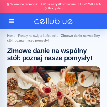
🌼 Wiosenne promocje: -30% na wszystko z kodem BLOGPLWIOSNA
👉
Korzystam
Home
-
Porady na święta końca roku
-
Zimowe danie na wspólny
stół: poznaj nasze pomysły!
Zimowe danie na wspólny
stół: poznaj nasze pomysły!