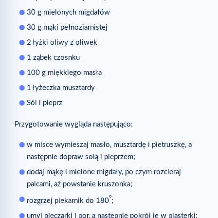
30 g mielonych migdałów
30 g mąki pełnoziarnistej
2 łyżki oliwy z oliwek
1 ząbek czosnku
100 g miękkiego masła
1 łyżeczka musztardy
Sól i pieprz
Przygotowanie wygląda następująco:
w misce wymieszaj masło, musztardę i pietruszkę, a
następnie dopraw solą i pieprzem;
dodaj mąkę i mielone migdały, po czym rozcieraj
palcami, aż powstanie kruszonka;
°
rozgrzej piekarnik do 180
;
umyj pieczarki i por, a następnie pokrój je w plasterki;