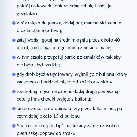
pokrój na kawałki, obierz jedną cebulę i nabij ją
goździkami;
włóż mięso do garnka, dodaj por, marchewki, cebulę
oraz kostkę rosołową;
zalej wodą i gotuj na średnim ogniu przez około 40
minut, pamiętając o regularnym zbieraniu piany;
w tym czasie przygotuj purée z ziemniaków, tak aby
nie było zbyt rzadkie;
gdy drób będzie ugotowany, wyjmij go z bulionu (który
zachowasz) i oddziel mięso od kości oraz skóry;
rozdrobnij mięso na patelni, dodaj drugą posiekaną
cebulę i marchewki wyjęte z bulionu;
smaż całość na odrobinie oliwy przez kilka minut, po
czym dolej około 15 cl bulionu;
5 minut później dodaj 1 posiekany ząbek czosnku i
pietruszkę, dopraw do smaku;