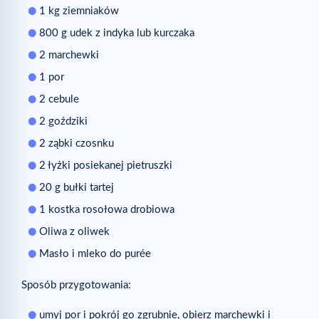
1 kg ziemniaków
800 g udek z indyka lub kurczaka
2 marchewki
1 por
2 cebule
2 goździki
2 ząbki czosnku
2 łyżki posiekanej pietruszki
20 g bułki tartej
1 kostka rosołowa drobiowa
Oliwa z oliwek
Masło i mleko do purée
Sposób przygotowania:
umyj por i pokrój go zgrubnie, obierz marchewki i