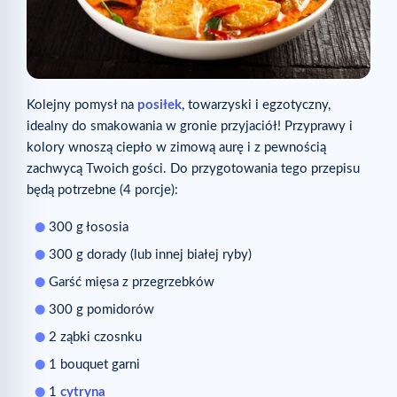
Kolejny pomysł na
posiłek
, towarzyski i egzotyczny,
idealny do smakowania w gronie przyjaciół! Przyprawy i
kolory wnoszą ciepło w zimową aurę i z pewnością
zachwycą Twoich gości. Do przygotowania tego przepisu
będą potrzebne (4 porcje):
300 g łososia
300 g dorady (lub innej białej ryby)
Garść mięsa z przegrzebków
300 g pomidorów
2 ząbki czosnku
1 bouquet garni
1
cytryna