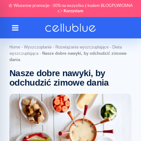
🌼 Wiosenne promocje: -30% na wszystko z kodem BLOGPLWIOSNA
👉
Korzystam
Home
-
Wyszczuplanie
-
Rozwiązania wyszczuplające
-
Dieta
wyszczuplająca
-
Nasze dobre nawyki, by odchudzić zimowe
dania
Nasze dobre nawyki, by
odchudzić zimowe dania