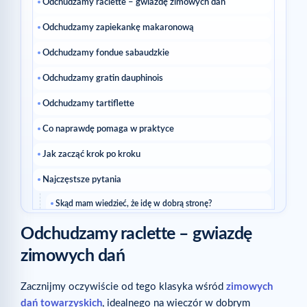
Odchudzamy raclette – gwiazdę zimowych dań
Odchudzamy zapiekankę makaronową
Odchudzamy fondue sabaudzkie
Odchudzamy gratin dauphinois
Odchudzamy tartiflette
Co naprawdę pomaga w praktyce
Jak zacząć krok po kroku
Najczęstsze pytania
Skąd mam wiedzieć, że idę w dobrą stronę?
Czy trzeba zmieniać wszystko naraz?
Odchudzamy raclette – gwiazdę
Czytaj dalej
zimowych dań
Powiązane artykuły
Zacznijmy oczywiście od tego klasyka wśród
zimowych
dań towarzyskich
, idealnego na wieczór w dobrym