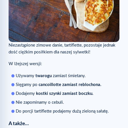
Niezastąpione zimowe danie, tartiflette, pozostaje jednak
dość ciężkim posiłkiem dla naszej sylwetki!
W lżejszej wersji:
Używamy
twarogu
zamiast śmietany.
Sięgamy po
cancoillotte zamiast reblochona.
Dodajemy
kostki szynki zamiast boczku.
Nie zapominamy o cebuli.
Do porcji tartiflette podajemy dużą zieloną sałatę.
A także…