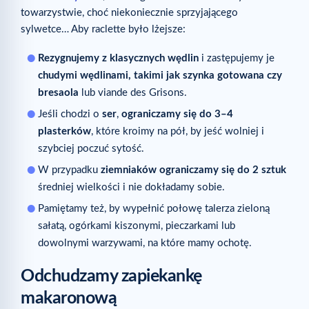
towarzystwie, choć niekoniecznie sprzyjającego
sylwetce… Aby raclette było lżejsze:
Rezygnujemy z klasycznych wędlin
i zastępujemy je
chudymi wędlinami, takimi jak szynka gotowana czy
bresaola
lub viande des Grisons.
Jeśli chodzi o
ser
,
ograniczamy się do 3–4
plasterków
, które kroimy na pół, by jeść wolniej i
szybciej poczuć sytość.
W przypadku
ziemniaków ograniczamy się do 2 sztuk
średniej wielkości i nie dokładamy sobie.
Pamiętamy też, by wypełnić połowę talerza zieloną
sałatą, ogórkami kiszonymi, pieczarkami lub
dowolnymi warzywami, na które mamy ochotę.
Odchudzamy zapiekankę
makaronową