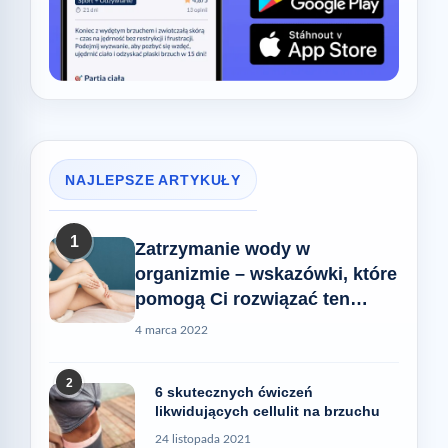
NAJLEPSZE ARTYKUŁY
1
Zatrzymanie wody w
organizmie – wskazówki, które
pomogą Ci rozwiązać ten
problem
4 marca 2022
2
6 skutecznych ćwiczeń
likwidujących cellulit na brzuchu
24 listopada 2021