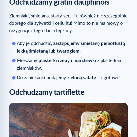
Odchudzamy gratin dauphinois
Ziemniaki, śmietana, starty ser… Tu również nic szczególnie
dobrego dla sylwetki i cellulitu! Mimo to nie ma mowy o
rezygnacji z tego dania tej zimy.
Aby je odchudzić,
zastępujemy śmietanę pełnotłustą
lekką śmietaną lub twarogiem.
Mieszamy
plasterki rzepy i marchewki
z plasterkami
ziemniaków.
Do zapiekanki podajemy
zieloną sałatę
– i gotowe!
Odchudzamy tartiflette