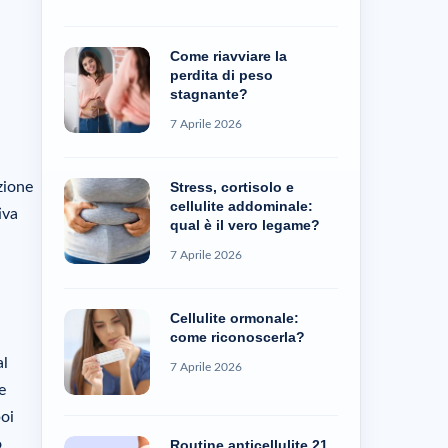
Come riavviare la
perdita di peso
stagnante?
7 Aprile 2026
Stress, cortisolo e
zione
cellulite addominale:
iva
qual è il vero legame?
7 Aprile 2026
Cellulite ormonale:
come riconoscerla?
al
7 Aprile 2026
e
poi
o
Routine anticellulite 21