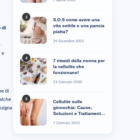
3
S.O.S come avere una
vita sottile e una pancia
 di
piatta?
29 Dicembre 2021
e
 e
4
7 rimedi della nonna per
la cellulite che
funzionano!
21 Gennaio 2020
ne di
5
ualche
Cellulite sulle
ginocchia: Cause,
guigna
Soluzioni e Trattamenti
– Cellublue
7 Gennaio 2022