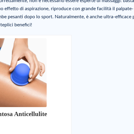
 correttamente, non è necessario essere esperte di massaggi: bast
uo effetto di aspirazione, riproduce con grande facilità il palpate-
ambe pesanti dopo lo sport. Naturalmente, è anche ultra-efficace 
eplici benefici!
tosa Anticellulite