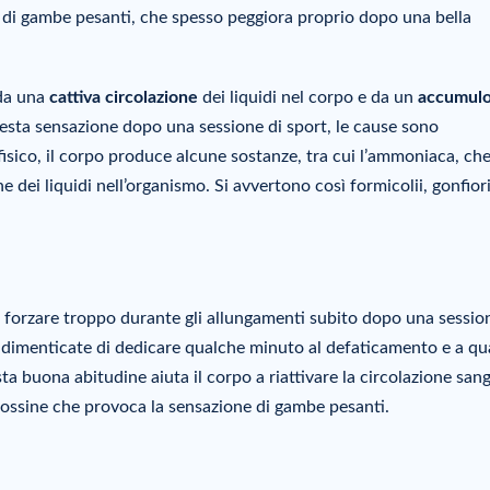
 di gambe pesanti, che spesso peggiora proprio dopo una bella
 da una
cattiva circolazione
dei liquidi nel corpo e da un
accumulo
questa sensazione dopo una sessione di sport, le cause sono
sico, il corpo produce alcune sostanze, tra cui l’ammoniaca, ch
dei liquidi nell’organismo. Si avvertono così formicolii, gonfiori
 forzare troppo durante gli allungamenti subito dopo una sessio
non dimenticate di dedicare qualche minuto al defaticamento e a q
ta buona abitudine aiuta il corpo a riattivare la circolazione san
i tossine che provoca la sensazione di gambe pesanti.