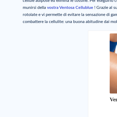
cellule adipose ed elimina le tossine. Per eseguirlo
munirsi della
vostra Ventosa
Cellublue
! Grazie al s
rotolate e vi permette di evitare la sensazione di g
combattere la cellulite: una buona abitudine dai molt
Ven