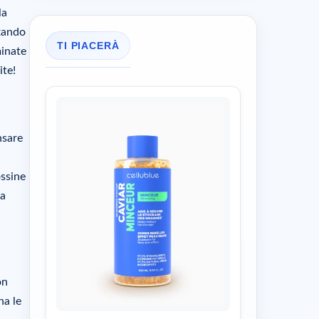
la
ttando
TI PIACERÀ
minate
ite!
nsare
ossine
na
on
na le