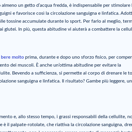
almeno un getto d’acqua fredda, è indispensabile per stimolare 
nguigni e favorisce così la circolazione sanguigna e linfatica. Ado
dalle tossine accumulate durante lo sport. Per farlo al meglio, ter
i glutei. In più, questa abitudine vi aiuterà a combattere la cellul
e
bere molto
prima, durante e dopo uno sforzo fisico, per compe
amento dei muscoli. È anche un’ottima abitudine per evitare la
ulite. Bevendo a sufficienza, si permette al corpo di drenare le t
lazione sanguigna e linfatica. Il risultato? Gambe più leggere, u
ento e, allo stesso tempo, i grassi responsabili della cellulite, n
 è il palpate-rotolate, che riattiva la circolazione sanguigna, dre