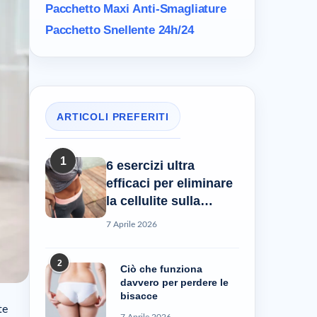
Pacchetto Maxi
Anti-Smagliature
Pacchetto Snellente 24h/24
ARTICOLI PREFERITI
1
6 esercizi ultra
efficaci per eliminare
la cellulite sulla
pancia
7 Aprile 2026
2
Ciò che funziona
davvero per perdere le
bisacce
te
7 Aprile 2026