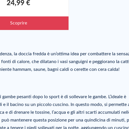
24,99 €
Scoprire
enza, la doccia fredda è un’ottima idea per combattere la sensa
fonti di calore, che dilatano i vasi sanguigni e peggiorano la catt
niente hammam, saune, bagni caldi o cerette con cera calda!
di gambe pesanti dopo lo sport è di sollevare le gambe. L’ideale è
i e il bacino su un piccolo cuscino. In questo modo, si permette 
ca e di drenare le tossine, l’acqua e gli altri scarti accumulati nell
Si può mantenere questa posizione per una quindicina di minuti, 
e a tenere i piedi sollevati per la notte, aggiungendo un cuscin