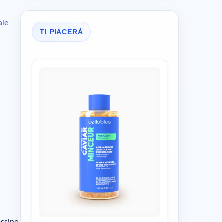
sale
TI PIACERÀ
ossine.