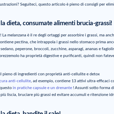
ustrazioni? Seguiteci, questo articolo è pieno di consigli per elim
e la dieta, consumate alimenti brucia-grassi!
! La melanzana è il re degli ortaggi per assorbire i grassi, ma anch
contiene pectina, che intrappola i grassi nello stomaco prima anc
, sedano, peperone, broccoli, zucchine, asparagi, ananas e fagioli
 prezzemolo ha proprietà digestive e purificanti, quindi non fatev
 il pieno di ingredienti con proprietà anti-cellulite e detox
cura anti-cellulite
, ad esempio, contiene 13 attivi ultra-efficaci 
o questo
in pratiche capsule e un drenante
! Assunti sotto forma d
ù liscia, bruciare più grassi ed evitare accumuli e ritenzione idr
la dieta, bandite il sale!