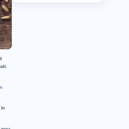
li
ati.
te
 In
i zona