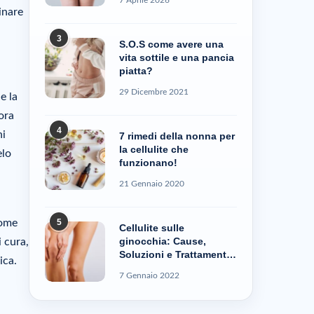
inare
3
S.O.S come avere una
vita sottile e una pancia
piatta?
29 Dicembre 2021
e la
ora
4
ni
7 rimedi della nonna per
la cellulite che
elo
funzionano!
21 Gennaio 2020
5
come
Cellulite sulle
ginocchia: Cause,
i cura,
Soluzioni e Trattamenti
ica.
– Cellublue
7 Gennaio 2022