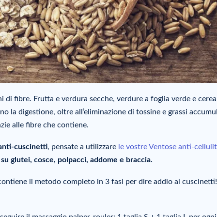
hi di fibre. Frutta e verdura secche, verdure a foglia verde e cerea
tano la digestione, oltre all’eliminazione di tossine e grassi accumul
ie alle fibre che contiene.
nti-cuscinetti
, pensate a utilizzare
le vostre Ventose anti-celluli
e su glutei, cosce, polpacci, addome e braccia.
ontiene il metodo completo in 3 fasi per dire addio ai cuscinetti!
seguire il massaggio palper-rouler: 1 taglia S + 1 taglia L per ogn