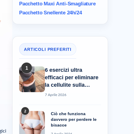
Pacchetto Maxi
Anti-Smagliature
Pacchetto Snellente 24h/24
ARTICOLI PREFERITI
1
6 esercizi ultra
efficaci per eliminare
la cellulite sulla
pancia
7 Aprile 2026
2
Ciò che funziona
davvero per perdere le
bisacce
gici
7 Aprile 2026