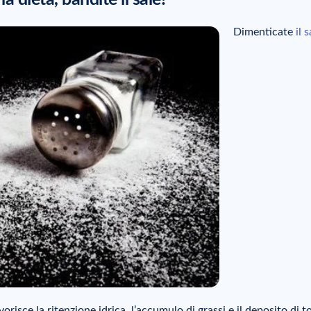
Dimenticate
il 
orisce la ritenzione idrica, l’accumulo di grassi e il deposito di t