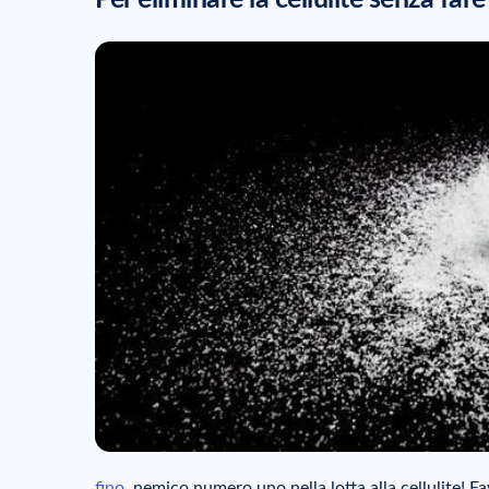
fino
, nemico numero uno nella lotta alla cellulite! Fav