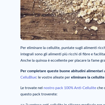
Per eliminare la cellulite, puntate sugli alimenti ricc
integrali sono gli alimenti più ricchi di fibre e facili
Anche la quinoa è eccellente per placare la fame graz
Per completare queste buone abitudini alimentari a
CelluBlue
: le vostre alleate per
eliminare la cellulit
Le trovate nel
nostro pack 100% Anti-Cellulite
che c
questo pack troverete:
=> 2 ventose anti-cellulite in silicone medicale per e