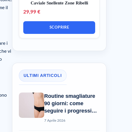
Caviale Snellente Zone Ribelli
me il
29,99 €
SCOPRIRE
re i
che vi
o
ULTIMI ARTICOLI
sono
Routine smagliature
90 giorni: come
seguire i progressi
reali?
7 Aprile 2026