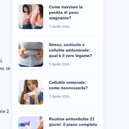
Come riavviare la
perdita di peso
stagnante?
7 Aprile 2026
Stress, cortisolo e
cellulite addominale:
qual è il vero legame?
i,
7 Aprile 2026
mi, tè
Cellulite ormonale:
come riconoscerla?
7 Aprile 2026
ate 2
Routine anticellulite 21
giorni: il piano completo