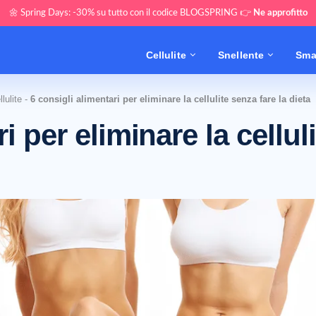
🌼 Spring Days: -30% su tutto con il codice BLOGSPRING 👉
Ne approfitto
Cellulite
Snellente
Sma
lulite
-
6 consigli alimentari per eliminare la cellulite senza fare la dieta
i per eliminare la celluli