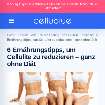
🌼 Spring Days: 30 % Rabatt auf alles mit dem Code BLOGSPRING 👉
Jetzt sichern
Home
-
Cellulite
-
Anti-Cellulite-Lösung
-
Anti-Cellulite Ernährung
-
6
Ernährungstipps, um Cellulite zu reduzieren – ganz ohne Diät
6 Ernährungstipps, um
Cellulite zu reduzieren – ganz
ohne Diät