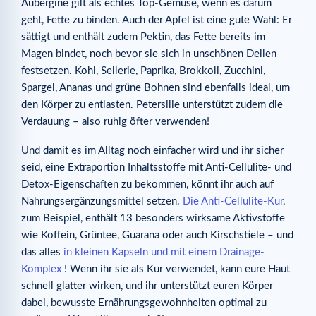
Aubergine gilt als echtes Top-Gemüse, wenn es darum
geht, Fette zu binden. Auch der Apfel ist eine gute Wahl: Er
sättigt und enthält zudem Pektin, das Fette bereits im
Magen bindet, noch bevor sie sich in unschönen Dellen
festsetzen. Kohl, Sellerie, Paprika, Brokkoli, Zucchini,
Spargel, Ananas und grüne Bohnen sind ebenfalls ideal, um
den Körper zu entlasten. Petersilie unterstützt zudem die
Verdauung – also ruhig öfter verwenden!
Und damit es im Alltag noch einfacher wird und ihr sicher
seid, eine Extraportion Inhaltsstoffe mit Anti-Cellulite- und
Detox-Eigenschaften zu bekommen, könnt ihr auch auf
Nahrungsergänzungsmittel setzen.
Die Anti-Cellulite-Kur
,
zum Beispiel, enthält 13 besonders wirksame Aktivstoffe
wie Koffein, Grüntee, Guarana oder auch Kirschstiele – und
das alles
in kleinen Kapseln und mit einem Drainage-
Komplex
! Wenn ihr sie als Kur verwendet, kann eure Haut
schnell glatter wirken, und ihr unterstützt euren Körper
dabei, bewusste Ernährungsgewohnheiten optimal zu