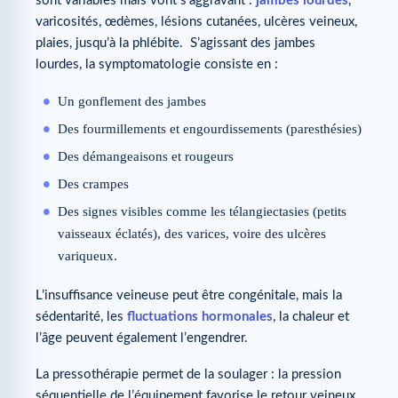
sont variables mais vont s’aggravant :
jambes lourdes
,
varicosités, œdèmes, lésions cutanées, ulcères veineux,
plaies, jusqu’à la phlébite. S’agissant des jambes
lourdes, la symptomatologie consiste en :
Un gonflement des jambes
Des fourmillements et engourdissements (paresthésies)
Des démangeaisons et rougeurs
Des crampes
Des signes visibles comme les télangiectasies (petits
vaisseaux éclatés), des varices, voire des ulcères
variqueux.
L’insuffisance veineuse peut être congénitale, mais la
sédentarité, les
fluctuations hormonales
, la chaleur et
l’âge peuvent également l’engendrer.
La pressothérapie permet de la soulager : la pression
séquentielle de l’équipement favorise le retour veineux,