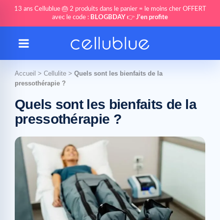
13 ans Cellublue 🎂 2 produits dans le panier = le moins cher OFFERT
avec le code :
BLOGBDAY
👉
J'en profite
Accueil
>
Cellulite
>
Quels sont les bienfaits de la
pressothérapie ?
Quels sont les bienfaits de la
pressothérapie ?