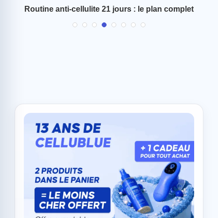
 et
Routine anti-cellulite 21 jours : le plan complet
C