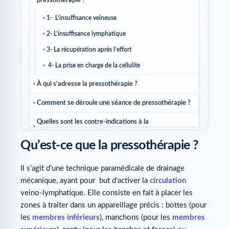
pressothérapie ?
1- L’insuffisance veineuse
2- L’insuffisance lymphatique
3- La récupération après l’effort
4- La prise en charge de la cellulite
À qui s’adresse la pressothérapie ?
Comment se déroule une séance de pressothérapie ?
Quelles sont les contre-indications à la
pressothérapie ?
Qu’est-ce que la pressothérapie ?
Quid de la pressothérapie à domicile ?
Il s’agit d’une technique paramédicale de drainage
mécanique, ayant pour but d’activer la
circulation
veino-lymphatique. Elle consiste en fait à placer les
zones à traiter dans un appareillage précis : bottes (pour
les
membres inférieurs
), manchons (pour les
membres