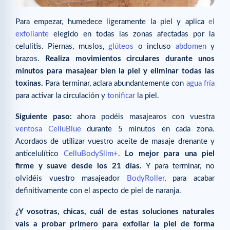
Para empezar, humedece ligeramente la piel y aplica
el
exfoliante
elegido en todas las zonas afectadas por la
celulitis. Piernas, muslos,
glúteos
o incluso
abdomen
y
brazos.
Realiza movimientos circulares durante unos
minutos para masajear bien la piel y eliminar todas las
toxinas.
Para terminar, aclara abundantemente con
agua fría
para activar la circulación y
tonificar
la piel.
Siguiente paso:
ahora podéis masajearos con vuestra
ventosa CelluBlue
durante 5 minutos en cada zona.
Acordaos de utilizar vuestro aceite de masaje drenante y
anticelulítico
CelluBodySlim+
.
Lo mejor para una piel
firme y suave desde los 21 días.
Y para terminar, no
olvidéis vuestro masajeador
BodyRoller
, para acabar
definitivamente con el aspecto de piel de naranja.
¿Y vosotras, chicas, cuál de estas soluciones naturales
vais a probar primero para exfoliar la piel de forma