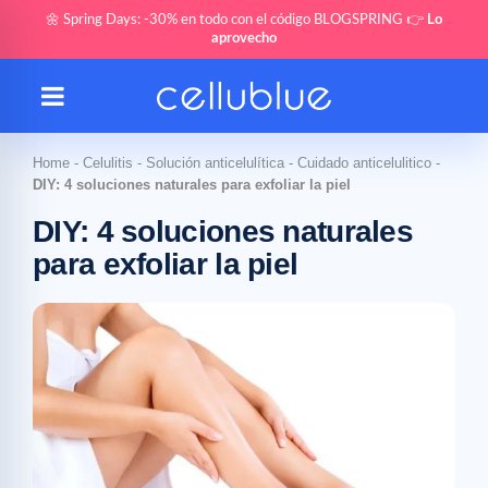
🌼 Spring Days: -30% en todo con el código BLOGSPRING 👉
Lo
aprovecho
Home
-
Celulitis
-
Solución anticelulítica
-
Cuidado anticelulitico
-
DIY: 4 soluciones naturales para exfoliar la piel
DIY: 4 soluciones naturales
para exfoliar la piel