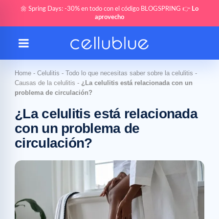
🌼 Spring Days: -30% en todo con el código BLOGSPRING 👉
Lo
aprovecho
Home
-
Celulitis
-
Todo lo que necesitas saber sobre la celulitis
-
Causas de la celulitis
-
¿La celulitis está relacionada con un
problema de circulación?
¿La celulitis está relacionada
con un problema de
circulación?