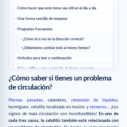
Cómo hacer que este tema sea útil en el día a día
Una forma sencilla de empezar
Preguntas frecuentes
¿Cómo sé si voy en la dirección correcta?
¿Deberíamos cambiar todo al mismo tiempo?
Artículos para leer a continuación
Cómo utilizar este contenido de forma concreta
¿Cómo saber si tienes un problema
Comprender el terreno
de circulación?
A qué guías dirigirse
Pautas de ejecución
Piernas pesadas
, calambres,
retención de líquidos
,
hormigueo, celulitis localizada en muslos y
terneros
… ¡Los
Preguntas frecuentes
signos de mala circulación son inconfundibles!
En uno de
¿La celulitis siempre proviene de la circulación?
cada tres casos, la celulitis también está relacionada con
¿Qué guía leer a continuación?