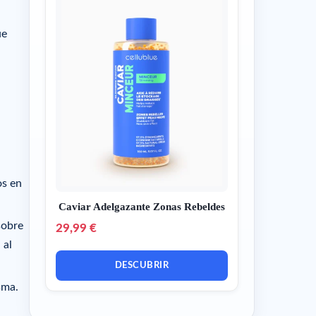
ue
os en
Caviar Adelgazante Zonas Rebeldes
sobre
29,99 €
 al
DESCUBRIR
sma.