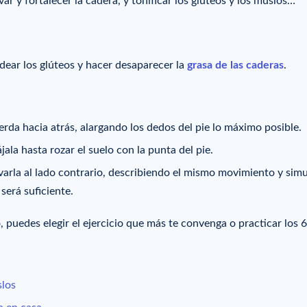
var y fortalecer la cadera, y tonificar los glúteos y los muslos…
ldear los glúteos y hacer desaparecer la
grasa de las caderas
.
ierda hacia atrás, alargando los dedos del pie lo máximo posible.
ala hasta rozar el suelo con la punta del pie.
levarla al lado contrario, describiendo el mismo movimiento y sim
será suficiente.
, puedes elegir el ejercicio que más te convenga o practicar los 6
slos