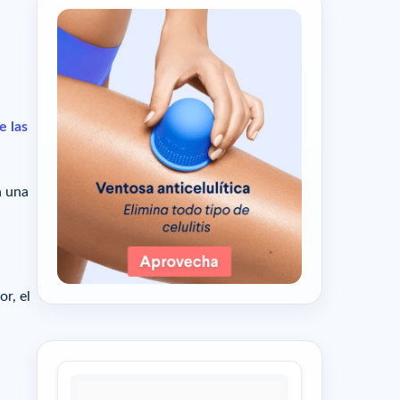
e las
a una
or, el