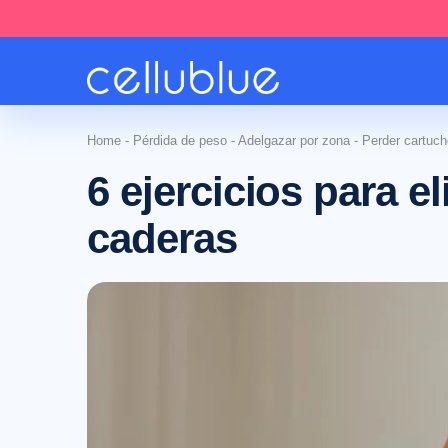
Home
-
Pérdida de peso
-
Adelgazar por zona
-
Perder cartuch
6 ejercicios para el
caderas