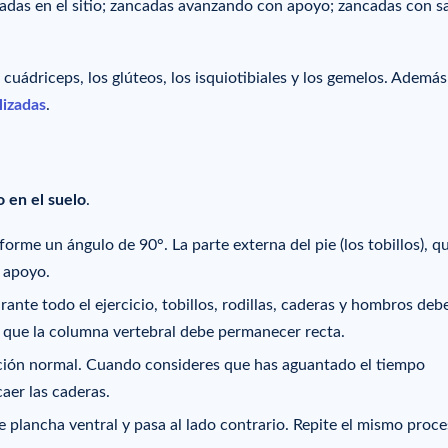
cadas en el sitio; zancadas avanzando con apoyo; zancadas con sa
 cuádriceps, los glúteos, los isquiotibiales y los gemelos. Además
lizadas
.
 en el suelo
.
rme un ángulo de 90°. La parte externa del pie (los tobillos), q
e apoyo.
rante todo el ejercicio, tobillos, rodillas, caderas y hombros deb
a que la columna vertebral debe permanecer recta.
ión normal. Cuando consideres que has aguantado el tiempo
caer las caderas.
 plancha ventral y pasa al lado contrario. Repite el mismo proce