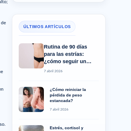
lto;
 de
ÚLTIMOS ARTÍCULOS
Rutina de 90 días
para las estrías:
¿cómo seguir un
progreso real?
7 abril 2026
ue
en
¿Cómo reiniciar la
pérdida de peso
estancada?
7 abril 2026
so.
Estrés, cortisol y