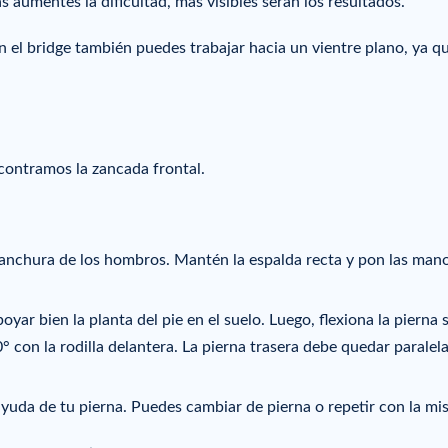
s aumentes la dificultad, más visibles serán los resultados.
el bridge también puedes trabajar hacia un vientre plano, ya q
ncontramos la zancada frontal.
a anchura de los hombros. Mantén la espalda recta y pon las man
ar bien la planta del pie en el suelo. Luego, flexiona la pierna 
° con la rodilla delantera. La pierna trasera debe quedar paralela
 ayuda de tu pierna. Puedes cambiar de pierna o repetir con la mi