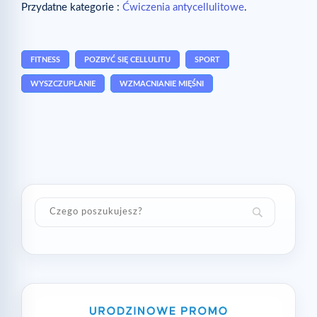
Przydatne kategorie :
Ćwiczenia antycellulitowe
.
FITNESS
POZBYĆ SIĘ CELLULITU
SPORT
WYSZCZUPLANIE
WZMACNIANIE MIĘŚNI