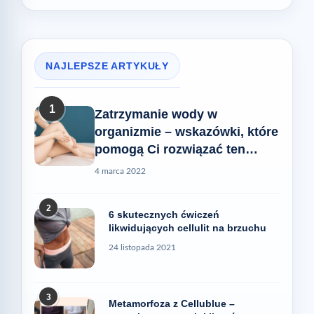
NAJLEPSZE ARTYKUŁY
1
Zatrzymanie wody w
organizmie – wskazówki, które
pomogą Ci rozwiązać ten
problem
4 marca 2022
2
6 skutecznych ćwiczeń
likwidujących cellulit na brzuchu
24 listopada 2021
3
Metamorfoza z Cellublue –