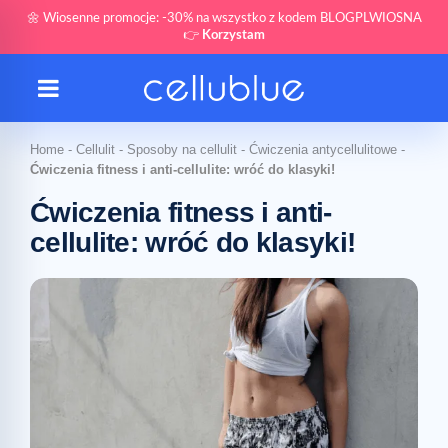
🌼 Wiosenne promocje: -30% na wszystko z kodem BLOGPLWIOSNA
👉
Korzystam
Home
-
Cellulit
-
Sposoby na cellulit
-
Ćwiczenia antycellulitowe
-
Ćwiczenia fitness i anti-cellulite: wróć do klasyki!
Ćwiczenia fitness i anti-
cellulite: wróć do klasyki!