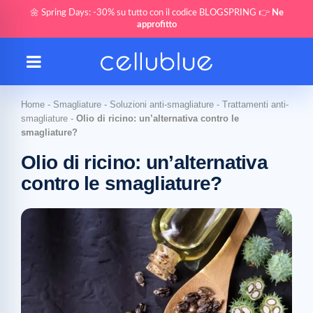
🌼 Spring Days: -30% su tutto con il codice BLOGSPRING 👉
Ne
approfitto
Home
-
Smagliature
-
Soluzioni anti-smagliature
-
Trattamenti anti-
smagliature
-
Olio di ricino: un’alternativa contro le
smagliature?
Olio di ricino: un’alternativa
contro le smagliature?