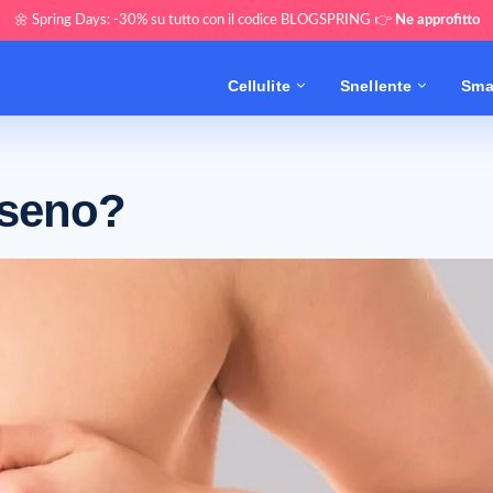
🌼 Spring Days: -30% su tutto con il codice BLOGSPRING 👉
Ne approfitto
Cellulite
Snellente
Sma
 seno?