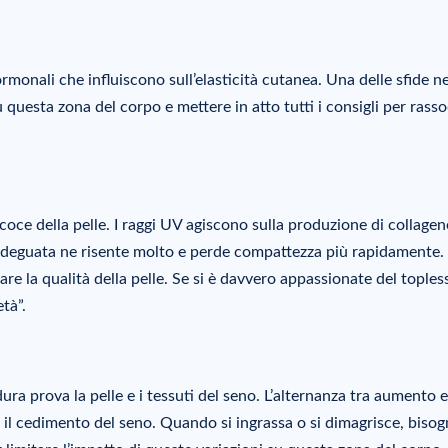
nali che influiscono sull’elasticità cutanea. Una delle sfide ne
u questa zona del corpo e mettere in atto tutti i consigli per rass
coce della pelle. I raggi UV agiscono sulla produzione di collagen
 adeguata ne risente molto e perde compattezza più rapidamente.
re la qualità della pelle. Se si è davvero appassionate del topless
tà”.
ura prova la pelle e i tessuti del seno. L’alternanza tra aumento e
ce il cedimento del seno. Quando si ingrassa o si dimagrisce, biso