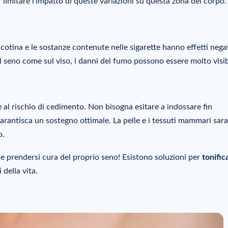
limitare l’impatto di queste variazioni su questa zona del corpo.
cotina e le sostanze contenute nelle sigarette hanno effetti negat
ul seno come sul viso, i danni del fumo possono essere molto visibi
al rischio di cedimento. Non bisogna esitare a indossare fin
garantisca un sostegno ottimale. La pelle e i tessuti mammari sar
o.
ale prendersi cura del proprio seno! Esistono soluzioni per
tonifica
 della vita.