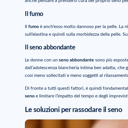
anche pensare a prendersi cura del proprio seno per 
Il
fumo
Il
fumo
è anch’esso molto dannoso per la pelle. La ni
sull’elastina e quindi sulla morbidezza della pelle. S
Il seno abbondante
Le donne con un
seno abbondante
sono più esposte 
dall’adolescenza biancheria intima ben adatta, che 
così meno sollecitati e meno soggetti al rilassament
Di fronte a tutti questi fattori, è quindi fondament
seno
e limitare l’impatto del tempo e degli imprevisti
Le
soluzioni
per rassodare il seno