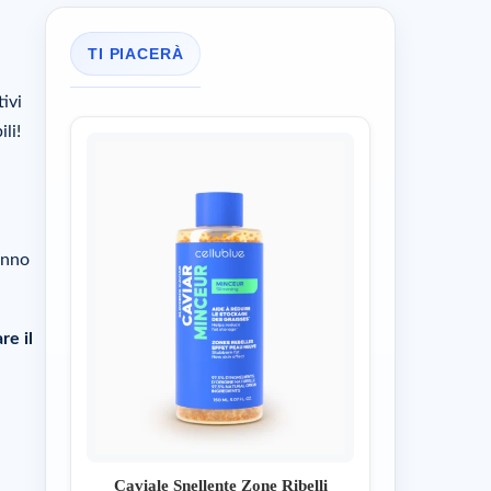
TI PIACERÀ
ivi
li!
anno
re il
Caviale Snellente Zone Ribelli