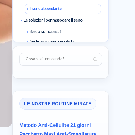
Il seno abbondante
Le soluzioni per rassodare il seno
Bere a sufficienza!
Applicare creme specifiche
Fare esercizio!
Sfruttare i benefici dell’acqua fredda!
Articoli correlati
LE NOSTRE ROUTINE MIRATE
Metodo Anti-Cellulite
21 giorni
Pacchetto Maxi
Anti-Smagliature