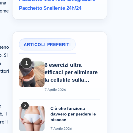
 una
Pacchetto Snellente 24h/24
 Come
ARTICOLI PREFERITI
 seno
. Si
1
a
6 esercizi ultra
ttori
efficaci per eliminare
la cellulite sulla
pancia
7 Aprile 2026
è
2
Ciò che funziona
davvero per perdere le
, il
bisacce
e il
7 Aprile 2026