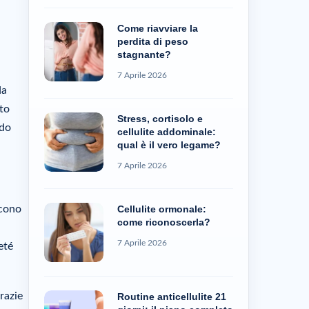
Come riavviare la
perdita di peso
stagnante?
7 Aprile 2026
da
uto
Stress, cortisolo e
odo
cellulite addominale:
qual è il vero legame?
7 Aprile 2026
Cellulite ormonale:
scono
come riconoscerla?
7 Aprile 2026
eté
razie
Routine anticellulite 21