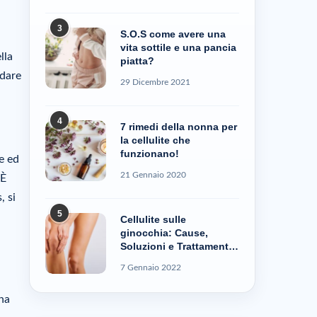
3
S.O.S come avere una
vita sottile e una pancia
lla
piatta?
odare
29 Dicembre 2021
4
7 rimedi della nonna per
la cellulite che
funzionano!
e ed
21 Gennaio 2020
 È
, si
5
Cellulite sulle
ginocchia: Cause,
Soluzioni e Trattamenti
– Cellublue
7 Gennaio 2022
gna