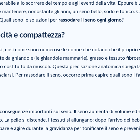
nerabile allo scorrere del tempo e agli eventi della vita. Eppure è
le mantenere, nonostante gli anni, un seno bello, sodo e tonico.
Quali sono le soluzioni per
rassodare il seno ogni giorno
?
icità e compattezza?
, così come sono numerose le donne che notano che il proprio
e da ghiandole (le ghiandole mammarie), grasso e tessuto fibroso
so costituito da muscoli. Questa precisazione anatomica spiega l
sciarsi. Per rassodare il seno, occorre prima capire quali sono i fa
e conseguenze importanti sul seno. Il seno aumenta di volume ed 
 La pelle si distende, i tessuti si allungano: dopo l’arrivo del bebè
pare e agire durante la gravidanza per tonificare il seno e prevenir