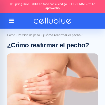
🌼 Spring Days: -30% en todo con el código BLOGSPRING 👉
Lo
aprovecho
Home
-
Pérdida de peso
-
¿Cómo reafirmar el pecho?
¿Cómo reafirmar el pecho?