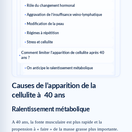
Rôle du changement hormonal
Aggravation de l’insuffisance veino-lymphatique
Modification de la peau
Régimes à répétition
Stress et cellulite
Comment limiter l’apparition de cellulite après 40
ans ?
On anticipe le ralentissement métabolique
On modifie son bol alimentaire
Causes de l’apparition de la
On n’abandonne pas le sport
cellulite à 40 ans
On soigne sa peau
Quid des soins pour limiter l’apparition de la cellulite,
Ralentissement métabolique
après 40 ans ?
A 40 ans, la fonte musculaire est plus rapide et la
Dans le même thème
propension à « faire » de la masse grasse plus importante.