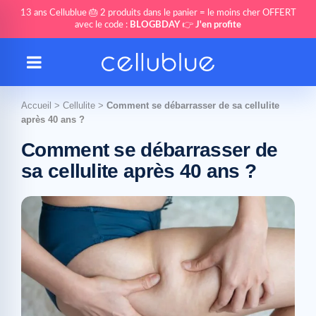
13 ans Cellublue 🎂 2 produits dans le panier = le moins cher OFFERT
avec le code :
BLOGBDAY
👉
J'en profite
Accueil
>
Cellulite
>
Comment se débarrasser de sa cellulite
après 40 ans ?
Comment se débarrasser de
sa cellulite après 40 ans ?