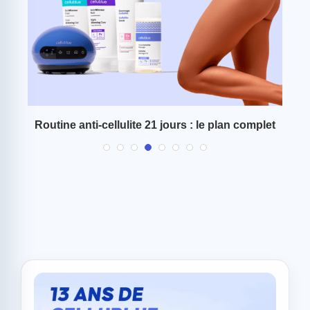
 et
Routine anti-cellulite 21 jours : le plan complet
C