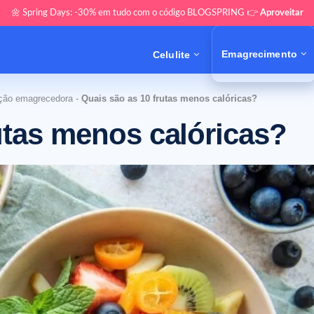
🌼 Spring Days: -30% em tudo com o código BLOGSPRING 👉
Aproveitar
Emagrecimento
Celulite
ção emagrecedora
-
Quais são as 10 frutas menos calóricas?
utas menos calóricas?