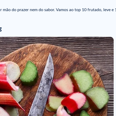
ir mão do prazer nem do sabor. Vamos ao top 10 frutado, leve e
g