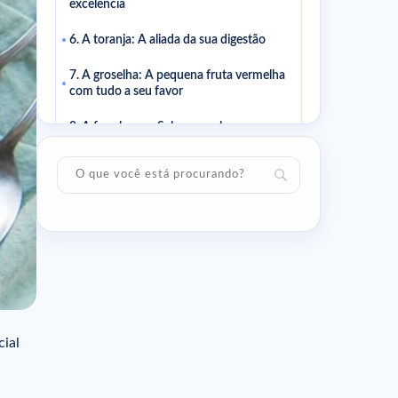
excelência
6. A toranja: A aliada da sua digestão
7. A groselha: A pequena fruta vermelha
com tudo a seu favor
8. A framboesa: Saborosa e leve ao
mesmo tempo
9. O damasco: A fruta do verão que
cuida da linha
10. O pêssego: Suave e pouco calórico
Artigos relacionados
cial