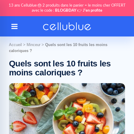
13 ans Cellublue 🎂 2 produits dans le panier = le moins cher OFFERT
avec le code :
BLOGBDAY
👉
J'en profite
Accueil
>
Minceur
>
Quels sont les 10 fruits les moins
caloriques ?
Quels sont les 10 fruits les
moins caloriques ?