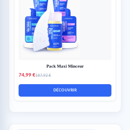
Pack Maxi Minceur
74,99 €
187,92 €
DÉCOUVRIR