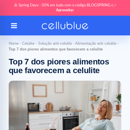
🌼 Spring Days: -30% em tudo com o código BLOGSPRING 👉
Aproveitar
Home
-
Celulite
-
Solução anti-celulite
-
Alimentação anti celulite
-
Top 7 dos piores alimentos que favorecem a celulite
Top 7 dos piores alimentos
que favorecem a celulite