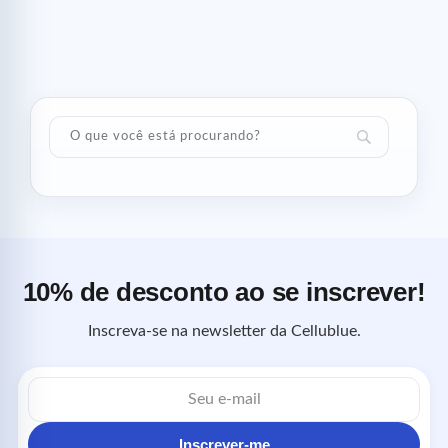
10% de desconto ao se inscrever!
Inscreva-se na newsletter da Cellublue.
Endereço
de
e-
mail
Inscrever-me