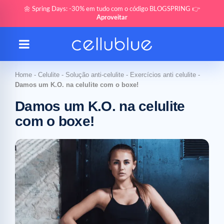
🌼 Spring Days: -30% em tudo com o código BLOGSPRING 👉
Aproveitar
Home
-
Celulite
-
Solução anti-celulite
-
Exercícios anti celulite
-
Damos um K.O. na celulite com o boxe!
Damos um K.O. na celulite
com o boxe!