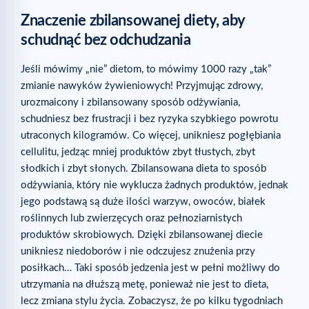
Znaczenie zbilansowanej diety, aby
schudnąć bez odchudzania
Jeśli mówimy „nie” dietom, to mówimy 1000 razy „tak”
zmianie nawyków żywieniowych! Przyjmując zdrowy,
urozmaicony i zbilansowany sposób odżywiania,
schudniesz bez frustracji i bez ryzyka szybkiego powrotu
utraconych kilogramów. Co więcej, unikniesz pogłębiania
cellulitu, jedząc mniej produktów zbyt tłustych, zbyt
słodkich i zbyt słonych. Zbilansowana dieta to sposób
odżywiania, który nie wyklucza żadnych produktów, jednak
jego podstawą są duże ilości warzyw, owoców, białek
roślinnych lub zwierzęcych oraz pełnoziarnistych
produktów skrobiowych. Dzięki zbilansowanej diecie
unikniesz niedoborów i nie odczujesz znużenia przy
posiłkach… Taki sposób jedzenia jest w pełni możliwy do
utrzymania na dłuższą metę, ponieważ nie jest to dieta,
lecz zmiana stylu życia. Zobaczysz, że po kilku tygodniach