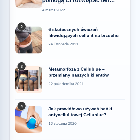
pomogą Ci rozwiązać ten
problem
4 marca 2022
2
6 skutecznych ćwiczeń
likwidujących cellulit na brzuchu
24 listopada 2021
3
Metamorfoza z Cellublue –
przemiany naszych klientów
22 października 2021
4
Jak prawidłowo używać bańki
antycellulitowej Cellublue?
13 stycznia 2020