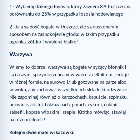
1- Wybieraj dzikiego łososia, który zawiera 8% tłuszczu, w
porównaniu do 25% w przypadku łososia hodowlanego.
2- Jaja są dość bogate w tłuszcze, ale są doskonałym
sposobem na zaspokojenie głodu: w takim przypadku
ogranicz żółtko i wybieraj białko!
Warzywa
Wiemy to dobrze: warzywa są bogate w sycący błonnik i
są naszymi sprzymierzeńcami w walce z cellulitem. Jedz je
w różnej formie, na surowo i/lub gotowane na parze albo
w woku, aby zachować wszystkie ich składniki odżywcze.
Nie zapominaj również o karczochach, kapuście, szpinaku,
boćwinie, ale też bakłażanach, porach, cykorii, cukinii,
salsefii, koprze włoskim i rzepie. Krótko mówiąc, stawiaj
na różnorodność!
Kolejne dwie małe wskazówki: