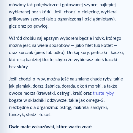
mówimy tak polędwiczce i gotowanej szynce, najlepiej
wybieranej bez skórki. Jeśli chodzi o cielęcinę, wybieraj
grillowany sznycel (ale z ograniczoną ilością śmietany),
gicz oraz polędwicę.
Wśród drobiu najlepszym wyborem będzie indyk, którego
można jeść na wiele sposobów — jako filet lub kotlet —
oraz kurczak (pierś lub udko). Unikaj kury, perliczki i kaczki,
które są bardziej tłuste, chyba że wybierasz pierś kaczki
bez skóry.
Jeśli chodzi o ryby, można jeść na zmianę chude ryby, takie
jak plamiak, dorsz, żabnica, dorada, okoń morski, a także
owoce morza (krewetki, ostrygi, krab) oraz
tłuste ryby
bogate w składniki odżywcze, takie jak omega-3,
niezbędne dla organizmu: pstrąg, makrela, sardynki,
tuńczyk, śledź i łosoś.
Dwie małe wskazówki, które warto znać: