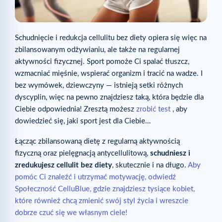
Schudnięcie i redukcja cellulitu bez diety opiera się więc na
zbilansowanym odżywianiu, ale także na regularnej
aktywności fizycznej. Sport pomoże Ci spalać tłuszcz,
wzmacniać mięśnie, wspierać organizm i tracić na wadze. I
bez wymówek, dziewczyny — istnieją setki różnych
dyscyplin, więc na pewno znajdziesz taką, która będzie dla
Ciebie odpowiednia! Zresztą możesz
zrobić test
, aby
dowiedzieć się, jaki sport jest dla Ciebie…
Łącząc zbilansowaną dietę z regularną aktywnością
fizyczną oraz pielęgnacją antycellulitową,
schudniesz i
zredukujesz cellulit bez diety
, skutecznie i na długo.
Aby
pomóc Ci znaleźć i utrzymać motywację, odwiedź
Społeczność CelluBlue, gdzie znajdziesz tysiące kobiet,
które również chcą zmienić swój styl życia i wreszcie
dobrze czuć się we własnym ciele!