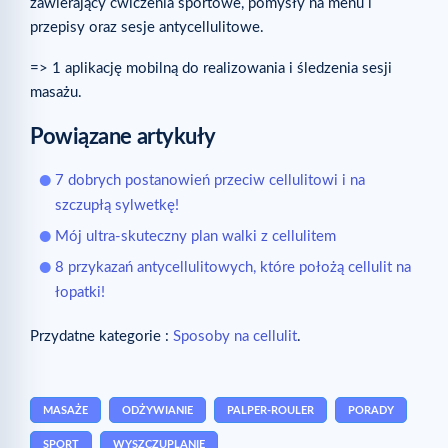
zawierający ćwiczenia sportowe, pomysły na menu i
przepisy oraz sesje antycellulitowe.
=> 1 aplikację mobilną do realizowania i śledzenia sesji
masażu.
Powiązane artykuły
7 dobrych postanowień przeciw cellulitowi i na
szczupłą sylwetkę!
Mój ultra-skuteczny plan walki z cellulitem
8 przykazań antycellulitowych, które położą cellulit na
łopatki!
Przydatne kategorie :
Sposoby na cellulit
.
MASAŻE
ODŻYWIANIE
PALPER-ROULER
PORADY
SPORT
WYSZCZUPLANIE