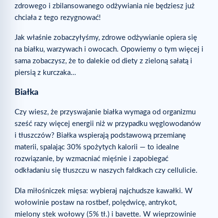
zdrowego i zbilansowanego odżywiania nie będziesz już
chciała z tego rezygnować!
Jak właśnie zobaczyłyśmy, zdrowe odżywianie opiera się
na białku, warzywach i owocach. Opowiemy o tym więcej i
sama zobaczysz, że to dalekie od diety z zieloną sałatą i
piersią z kurczaka…
Białka
Czy wiesz, że przyswajanie białka wymaga od organizmu
sześć razy więcej energii niż w przypadku węglowodanów
i tłuszczów? Białka wspierają podstawową przemianę
materii, spalając 30% spożytych kalorii — to idealne
rozwiązanie, by wzmacniać mięśnie i zapobiegać
odkładaniu się tłuszczu w naszych fałdkach czy cellulicie.
Dla miłośniczek mięsa: wybieraj najchudsze kawałki. W
wołowinie postaw na rostbef, polędwicę, antrykot,
mielony stek wołowy (5% tł.) i bavette. W wieprzowinie