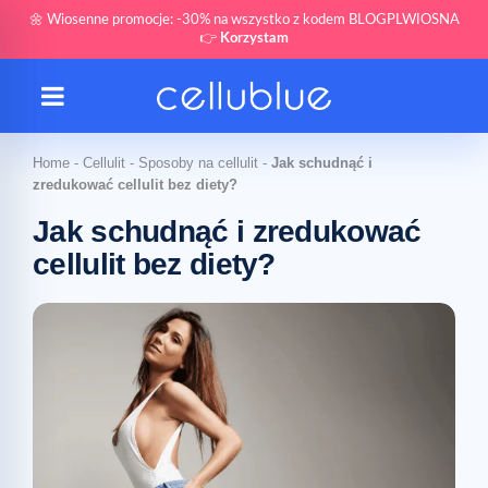
🌼 Wiosenne promocje: -30% na wszystko z kodem BLOGPLWIOSNA
👉
Korzystam
Home
-
Cellulit
-
Sposoby na cellulit
-
Jak schudnąć i
zredukować cellulit bez diety?
Jak schudnąć i zredukować
cellulit bez diety?