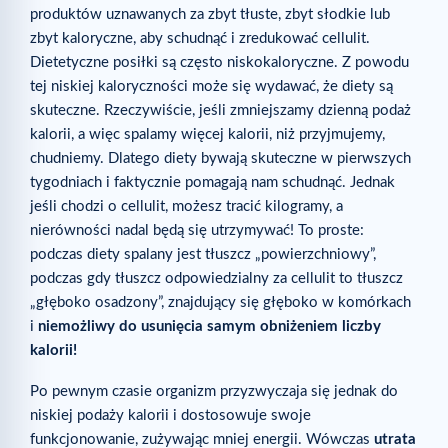
produktów uznawanych za zbyt tłuste, zbyt słodkie lub
zbyt kaloryczne, aby schudnąć i zredukować cellulit.
Dietetyczne posiłki są często niskokaloryczne. Z powodu
tej niskiej kaloryczności może się wydawać, że diety są
skuteczne. Rzeczywiście, jeśli zmniejszamy dzienną podaż
kalorii, a więc spalamy więcej kalorii, niż przyjmujemy,
chudniemy. Dlatego diety bywają skuteczne w pierwszych
tygodniach i faktycznie pomagają nam schudnąć. Jednak
jeśli chodzi o cellulit, możesz tracić kilogramy, a
nierówności nadal będą się utrzymywać! To proste:
podczas diety spalany jest tłuszcz „powierzchniowy”,
podczas gdy tłuszcz odpowiedzialny za cellulit to tłuszcz
„głęboko osadzony”, znajdujący się głęboko w komórkach
i
niemożliwy do usunięcia samym obniżeniem liczby
kalorii!
Po pewnym czasie organizm przyzwyczaja się jednak do
niskiej podaży kalorii i dostosowuje swoje
funkcjonowanie, zużywając mniej energii. Wówczas
utrata