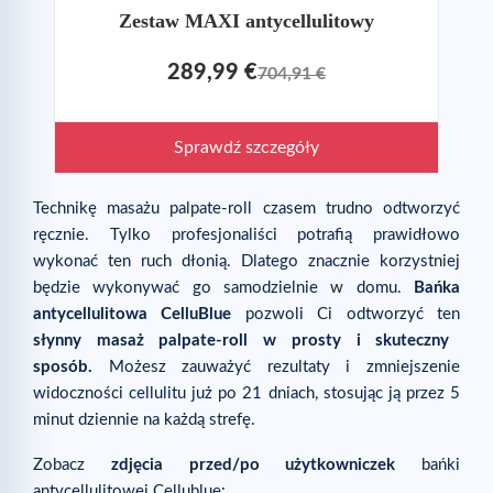
Zestaw MAXI antycellulitowy
289,99 €
704,91 €
Sprawdź szczegóły
Technikę masażu palpate-roll czasem trudno odtworzyć
ręcznie. Tylko profesjonaliści potrafią prawidłowo
wykonać ten ruch dłonią. Dlatego znacznie korzystniej
będzie wykonywać go samodzielnie w domu.
Bańka
antycellulitowa CelluBlue
pozwoli Ci odtworzyć ten
słynny masaż palpate-roll w prosty i skuteczny
sposób.
Możesz zauważyć rezultaty i zmniejszenie
widoczności cellulitu już po 21 dniach, stosując ją przez 5
minut dziennie na każdą strefę.
Zobacz
zdjęcia przed/po użytkowniczek
bańki
antycellulitowej Cellublue: