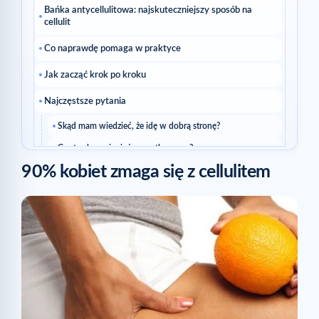
Bańka antycellulitowa: najskuteczniejszy sposób na
cellulit
Co naprawdę pomaga w praktyce
Jak zacząć krok po kroku
Najczęstsze pytania
Skąd mam wiedzieć, że idę w dobrą stronę?
Czy trzeba zmieniać wszystko naraz?
90% kobiet zmaga się z cellulitem
Czytaj dalej