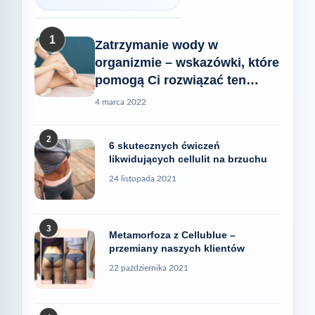
1
Zatrzymanie wody w
organizmie – wskazówki, które
pomogą Ci rozwiązać ten
problem
4 marca 2022
2
6 skutecznych ćwiczeń
likwidujących cellulit na brzuchu
24 listopada 2021
3
Metamorfoza z Cellublue –
przemiany naszych klientów
22 października 2021