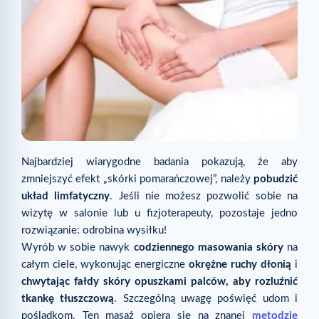
Najbardziej wiarygodne badania pokazują, że aby
zmniejszyć efekt „skórki pomarańczowej”, należy
pobudzić
układ limfatyczny
. Jeśli nie możesz pozwolić sobie na
wizytę w salonie lub u fizjoterapeuty, pozostaje jedno
rozwiązanie: odrobina wysiłku!
Wyrób w sobie nawyk
codziennego masowania skóry
na
całym ciele, wykonując energiczne
okrężne ruchy dłonią
i
chwytając fałdy skóry opuszkami palców, aby rozluźnić
tkankę tłuszczową
. Szczególną uwagę poświęć udom i
pośladkom. Ten masaż opiera się na znanej
metodzie