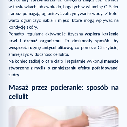
doskonały sprzymierzeniec kolagenu
znajdziesz również
w truskawkach lub awokado, bogatych w witaminę C. Seler
i arbuz pomagają ograniczyć zatrzymywanie wody. Z kolei
warto ograniczyć nabiał i mięso, które mogą wpływać na
kondycję skóry.
Ponadto regularna aktywność fizyczna
wspiera krążenie
krwi i drenaż organizmu
. To
doskonały sposób, by
wesprzeć rutynę antycellulitową,
co pomoże Ci szybciej
zmniejszyć widoczność cellulitu.
Na koniec zadbaj o całe ciało i regularnie wykonuj
masaże
stworzone z myślą o zmniejszaniu efektu pofałdowanej
skóry
.
Masaż przez pocieranie: sposób na
cellulit