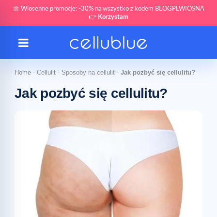
🌼 Wiosenne promocje: -30% na wszystko z kodem BLOGPLWIOSNA
👉
Korzystam
Home
-
Cellulit
-
Sposoby na cellulit
-
Jak pozbyć się cellulitu?
Jak pozbyć się cellulitu?