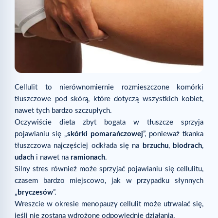
Cellulit to nierównomiernie rozmieszczone komórki
tłuszczowe pod skórą, które dotyczą wszystkich kobiet,
nawet tych bardzo szczupłych.
Oczywiście dieta zbyt bogata w tłuszcze sprzyja
pojawianiu się „
skórki pomarańczowej
”, ponieważ tkanka
tłuszczowa najczęściej odkłada się na
brzuchu
,
biodrach
,
udach
i nawet na
ramionach
.
Silny stres również może sprzyjać pojawianiu się cellulitu,
czasem bardzo miejscowo, jak w przypadku słynnych
„
bryczesów
”.
Wreszcie w okresie menopauzy cellulit może utrwalać się,
jeśli nie zostaną wdrożone odpowiednie działania.