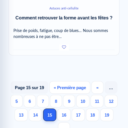
Astuces anti-cellulite
Comment retrouver la forme avant les fêtes ?
Prise de poids, fatigue, coup de blues… Nous sommes
nombreuses à ne pas être…
Page 15 sur 19
« Première page
«
…
5
6
7
8
9
10
11
12
13
14
15
16
17
18
19