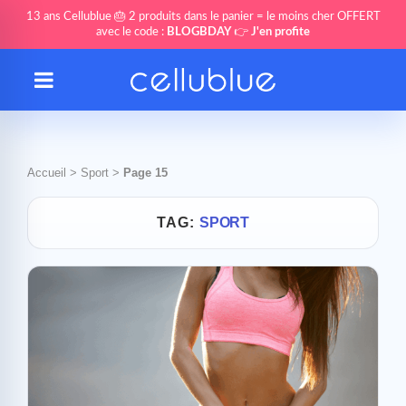
13 ans Cellublue 🎂 2 produits dans le panier = le moins cher OFFERT
avec le code :
BLOGBDAY
👉
J'en profite
Accueil
>
Sport
>
Page 15
TAG:
SPORT