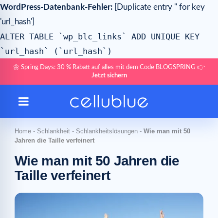
WordPress-Datenbank-Fehler:
[Duplicate entry '' for key
'url_hash']
ALTER TABLE `wp_blc_links` ADD UNIQUE KEY
`url_hash` (`url_hash`)
🌼 Spring Days: 30 % Rabatt auf alles mit dem Code BLOGSPRING 👉
Jetzt sichern
Home
-
Schlankheit
-
Schlankheitslösungen
-
Wie man mit 50
Jahren die Taille verfeinert
Wie man mit 50 Jahren die
Taille verfeinert