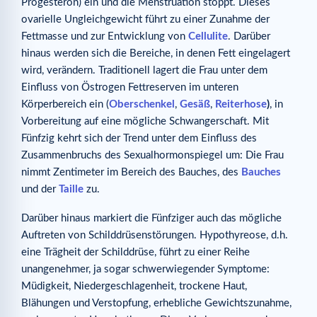
Progesteron) ein und die Menstruation stoppt. Dieses
ovarielle Ungleichgewicht führt zu einer Zunahme der
Fettmasse und zur Entwicklung von
Cellulite
. Darüber
hinaus werden sich die Bereiche, in denen Fett eingelagert
wird, verändern. Traditionell lagert die Frau unter dem
Einfluss von Östrogen Fettreserven im unteren
Körperbereich ein (
Oberschenkel
,
Gesäß
,
Reiterhose
)
, in
Vorbereitung auf eine mögliche Schwangerschaft. Mit
Fünfzig kehrt sich der Trend unter dem Einfluss des
Zusammenbruchs des Sexualhormonspiegel um: Die Frau
nimmt Zentimeter im Bereich des Bauches, des
Bauches
und der
Taille
zu.
Darüber hinaus markiert die Fünfziger auch das mögliche
Auftreten von Schilddrüsenstörungen. Hypothyreose, d.h.
eine Trägheit der Schilddrüse, führt zu einer Reihe
unangenehmer, ja sogar schwerwiegender Symptome:
Müdigkeit, Niedergeschlagenheit, trockene Haut,
Blähungen und Verstopfung, erhebliche Gewichtszunahme,