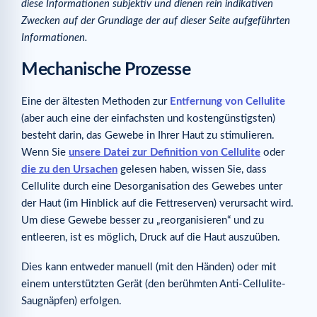
diese Informationen subjektiv und dienen rein indikativen
Zwecken auf der Grundlage der auf dieser Seite aufgeführten
Professionelle Behandlungen
Informationen.
Der „akustische Wellen“-Prozess (oder Stoßwellen oder
akustische Wellen oder Ultraschall)
Mechanische Prozesse
Mesotherapie
Laserverfahren (oder Lichttherapie)
Eine der ältesten Methoden zur
Entfernung von Cellulite
(aber auch eine der einfachsten und kostengünstigsten)
Radiofrequenzen
besteht darin, das Gewebe in Ihrer Haut zu stimulieren.
Kryolipolyse
Wenn Sie
unsere Datei zur Definition von Cellulite
oder
Der „Subcision“-Prozess
die zu den Ursachen
gelesen haben, wissen Sie, dass
Cellulite durch eine Desorganisation des Gewebes unter
Hyaluronidase-Injektionen
der Haut (im Hinblick auf die Fettreserven) verursacht wird.
Carboxytherapie („Kohlendioxid-Therapie“)
Um diese Gewebe besser zu „reorganisieren“ und zu
Körperliche Anstrengung
entleeren, ist es möglich, Druck auf die Haut auszuüben.
Mobilität im Allgemeinen
Dies kann entweder manuell (mit den Händen) oder mit
Kniebeugenübung
einem unterstützten Gerät (den berühmten Anti-Cellulite-
Saugnäpfen) erfolgen.
Andere Übungen