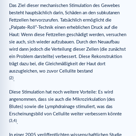
Das Ziel dieser mechanischen Stimulation des Gewebes
Hydrotherapie
besteht hauptsächlich darin, Schäden an den subkutanen
SPA, Thermalbäder und Thalassotherapien
Fettzellen hervorzurufen. Tatsächlich ermöglicht die
Quellen und Referenzen
„Palpate-Roll“-Technik einen erheblichen Druck auf die
Haut: Wenn diese Fettzellen geschädigt werden, versuchen
Zusätzliche Artikel
sie auch, sich wieder aufzubauen. Durch den Neuaufbau
Im selben Thema
wird dann jedoch die Verteilung dieser Zellen (die zunächst
ein Problem darstellte) verbessert. Diese Rekonstruktion
trägt dazu bei, die Gleichmäßigkeit der Haut dort
auszugleichen, wo zuvor Cellulite bestand
(2)
.
Diese Stimulation hat noch weitere Vorteile: Es wird
angenommen, dass sie auch die Mikrozirkulation (des
Blutes) sowie die Lymphdrainage stimuliert, was das
Erscheinungsbild von Cellulite weiter verbessern könnte
(3,4)
.
In einer 2005 veröffentlichten wissenschaftlichen Studie