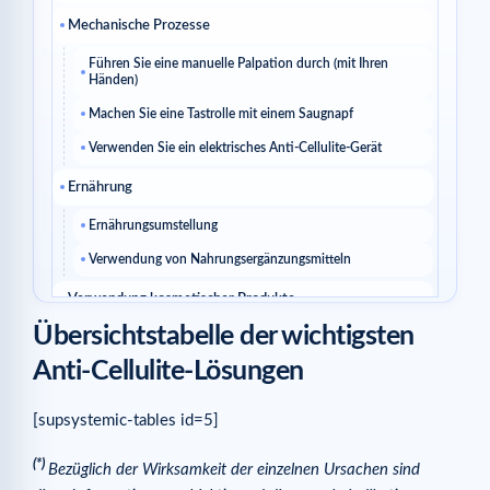
Mechanische Prozesse
Führen Sie eine manuelle Palpation durch (mit Ihren
Händen)
Machen Sie eine Tastrolle mit einem Saugnapf
Verwenden Sie ein elektrisches Anti-Cellulite-Gerät
Ernährung
Ernährungsumstellung
Verwendung von Nahrungsergänzungsmitteln
Verwendung kosmetischer Produkte
Übersichtstabelle der wichtigsten
Gebrauchsfertige Pflege
Anti-Cellulite-Lösungen
Natürliche Heilmittel
Wirksamkeit kosmetischer Produkte
[supsystemic-tables id=5]
Gesunder Lebensstil
(*)
Bezüglich der Wirksamkeit der einzelnen Ursachen sind
Mit dem Rauchen aufhören