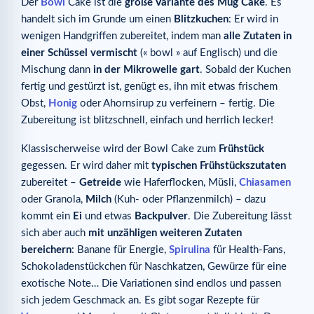
Der
Bowl
Cake ist die
große Variante des Mug Cake
. Es
handelt sich im Grunde um einen
Blitzkuchen
: Er wird in
wenigen Handgriffen zubereitet, indem man
alle Zutaten in
einer Schüssel vermischt
(« bowl » auf Englisch) und die
Mischung dann
in der Mikrowelle gart
. Sobald der Kuchen
fertig und gestürzt ist, genügt es, ihn mit etwas frischem
Obst,
Honig
oder Ahornsirup zu verfeinern – fertig. Die
Zubereitung ist blitzschnell, einfach und herrlich lecker!
Klassischerweise wird der Bowl Cake zum
Frühstück
gegessen. Er wird daher mit
typischen Frühstückszutaten
zubereitet –
Getreide
wie Haferflocken, Müsli,
Chiasamen
oder Granola,
Milch
(Kuh- oder Pflanzenmilch) – dazu
kommt ein
Ei
und etwas
Backpulver
. Die Zubereitung lässt
sich aber auch
mit unzähligen weiteren Zutaten
bereichern
: Banane für Energie,
Spirulina
für Health-Fans,
Schokoladenstückchen für Naschkatzen, Gewürze für eine
exotische Note… Die Variationen sind endlos und passen
sich jedem Geschmack an. Es gibt sogar Rezepte für