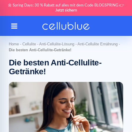
🌼 Spring Days: 30 % Rabatt auf alles mit dem Code BLOGSPRING 👉
Jetzt sichern
Home
-
Cellulite
-
Anti-Cellulite-Lösung
-
Anti-Cellulite Ernährung
-
Die besten Anti-Cellulite-Getränke!
Die besten Anti-Cellulite-
Getränke!