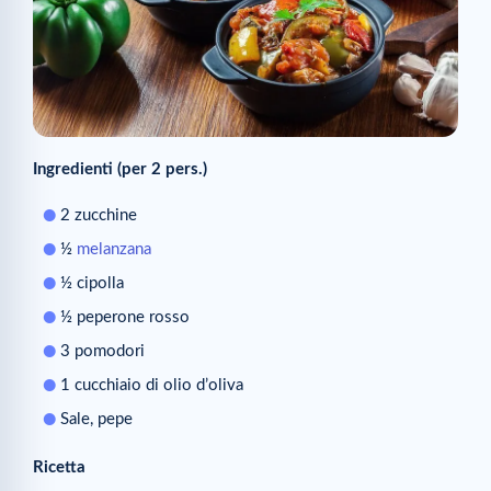
Ingredienti (per 2 pers.)
2 zucchine
½
melanzana
½ cipolla
½ peperone rosso
3 pomodori
1 cucchiaio di olio d’oliva
Sale, pepe
Ricetta