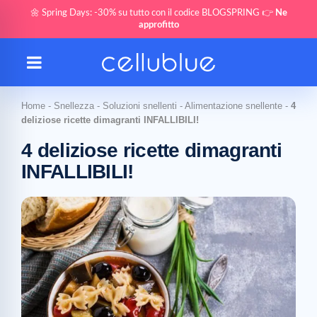
🌼 Spring Days: -30% su tutto con il codice BLOGSPRING 👉
Ne
approfitto
Home
-
Snellezza
-
Soluzioni snellenti
-
Alimentazione snellente
-
4
deliziose ricette dimagranti INFALLIBILI!
4 deliziose ricette dimagranti
INFALLIBILI!