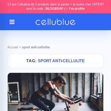
13 ans Cellublue 🎂 2 produits dans le panier = le moins cher OFFERT
avec le code :
BLOGBDAY
👉
J'en profite
Accueil
>
sport anti-cellulite
TAG:
SPORT ANTI-CELLULITE