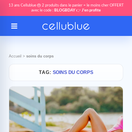
13 ans Cellublue 🎂 2 produits dans le panier = le moins cher OFFERT
avec le code :
BLOGBDAY
👉
J'en profite
Accueil
>
soins du corps
TAG:
SOINS DU CORPS