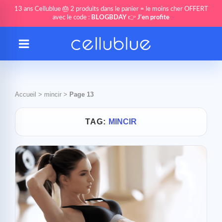
13 ans Cellublue 🎂 2 produits dans le panier = le moins cher OFFERT
avec le code :
BLOGBDAY
👉
J'en profite
Accueil
>
mincir
>
Page 13
TAG:
MINCIR