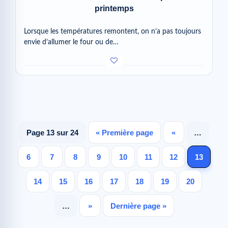
printemps
Lorsque les températures remontent, on n’a pas toujours
envie d’allumer le four ou de…
Page 13 sur 24
« Première page
«
…
6
7
8
9
10
11
12
13
14
15
16
17
18
19
20
…
»
Dernière page »