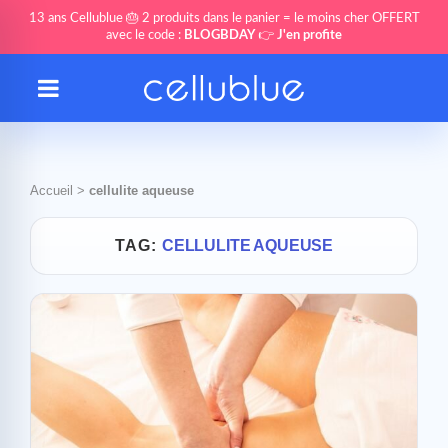
13 ans Cellublue 🎂 2 produits dans le panier = le moins cher OFFERT
avec le code :
BLOGBDAY
👉
J'en profite
Accueil
>
cellulite aqueuse
TAG:
CELLULITE AQUEUSE