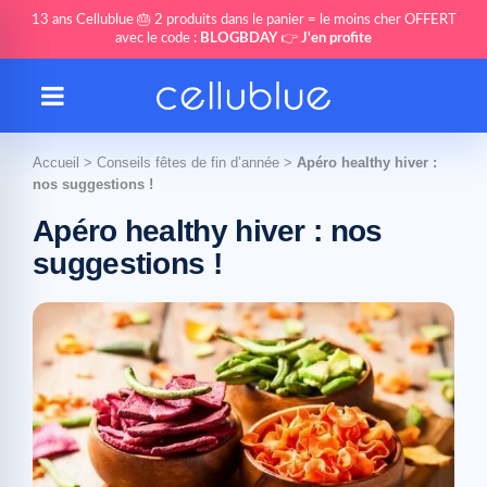
13 ans Cellublue 🎂 2 produits dans le panier = le moins cher OFFERT
avec le code :
BLOGBDAY
👉
J'en profite
Accueil
>
Conseils fêtes de fin d’année
>
Apéro healthy hiver :
nos suggestions !
Apéro healthy hiver : nos
suggestions !