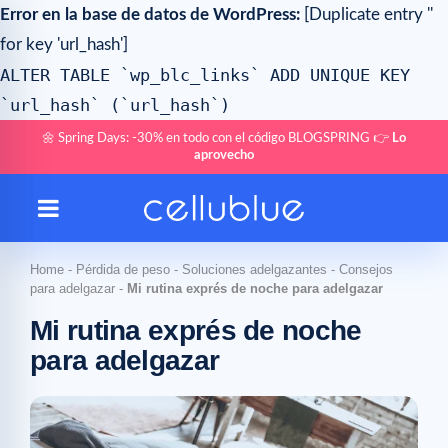
Error en la base de datos de WordPress:
[Duplicate entry ''
for key 'url_hash']
ALTER TABLE `wp_blc_links` ADD UNIQUE KEY
`url_hash` (`url_hash`)
🌼 Spring Days: -30% en todo con el código BLOGSPRING 👉
Lo
aprovecho
Home
-
Pérdida de peso
-
Soluciones adelgazantes
-
Consejos
para adelgazar
-
Mi rutina exprés de noche para adelgazar
Mi rutina exprés de noche
para adelgazar