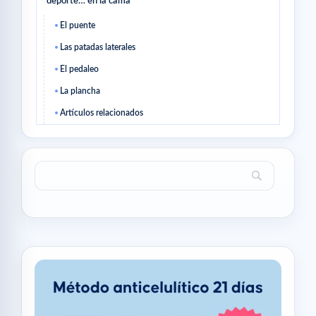
deporte… en la cama
El puente
Las patadas laterales
El pedaleo
La plancha
Artículos relacionados