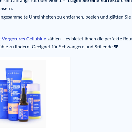
 sind anfangs rot oder violett –,
tragen Sie eine Korrekturcrem
fasern.
angesammelte Unreinheiten zu entfernen, peelen und glätten Sie
 Vergetures Cellublue
zählen – es bietet Ihnen die perfekte Rou
le zu lindern! Geeignet für Schwangere und Stillende 🧡