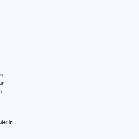
er
ür
n
ler in