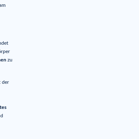
sam
ndet
örper
nen
zu
t der
tes
d