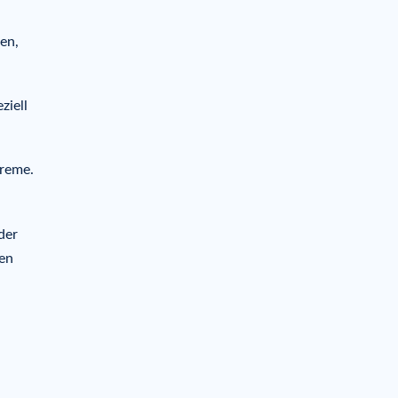
en,
eziell
Creme.
der
en