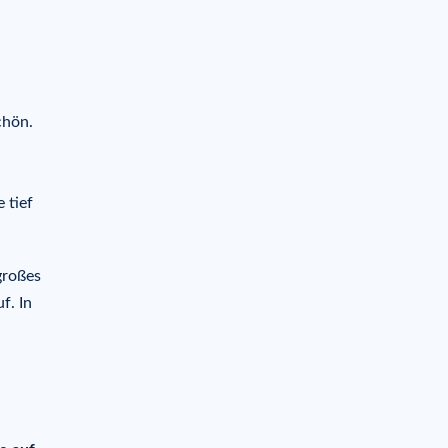
chön.
 tief
großes
f. In