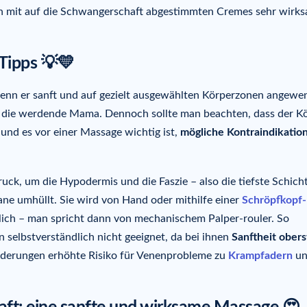
on mit auf die Schwangerschaft abgestimmten Cremes sehr wirk
Tipps 💡💛
wenn er sanft und auf gezielt ausgewählten Körperzonen angewe
 die werdende Mama. Dennoch sollte man beachten, dass der K
und es vor einer Massage wichtig ist,
mögliche Kontraindikatio
ruck, um die Hypodermis und die Faszie – also die tiefste Schich
ne umhüllt. Sie wird von Hand oder mithilfe einer
Schröpfkopf-
lich – man spricht dann von mechanischem Palper-rouler. So
 selbstverständlich nicht geeignet, da bei ihnen
Sanftheit obers
nderungen erhöhte Risiko für Venenprobleme zu
Krampfadern
un