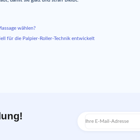
ut, damit sie glatt und straff bleibt.
-Massage wählen?
ll für die Palpier-Roller-Technik entwickelt
dung!
E-
Mail-
Adresse