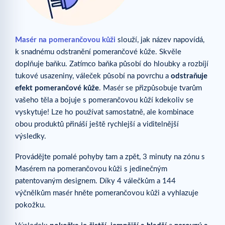
Masér na pomerančovou kůži
slouží, jak název napovídá,
k snadnému odstranění pomerančové kůže. Skvěle
doplňuje baňku. Zatímco baňka působí do hloubky a rozbíjí
tukové usazeniny, váleček působí na povrchu a
odstraňuje
efekt pomerančové kůže
. Masér se přizpůsobuje tvarům
vašeho těla a bojuje s pomerančovou kůží kdekoliv se
vyskytuje! Lze ho používat samostatně, ale kombinace
obou produktů přináší ještě rychlejší a viditelnější
výsledky.
Provádějte pomalé pohyby tam a zpět, 3 minuty na zónu s
Masérem na pomerančovou kůži s jedinečným
patentovaným designem. Díky 4 válečkům a 144
výčnělkům masér hněte pomerančovou kůži a vyhlazuje
pokožku.