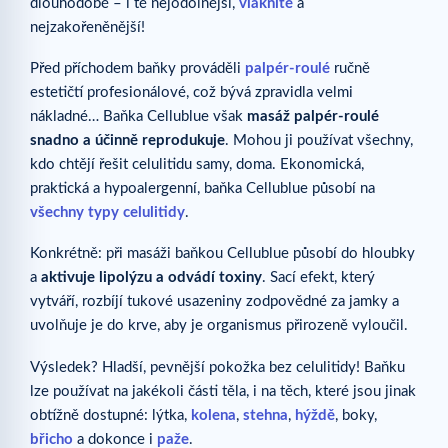
dlouhodobě – i té nejodolnější,
vláknité
a
nejzakořeněnější!
Před příchodem baňky prováděli
palpér-roulé
ručně
estetičtí profesionálové, což bývá zpravidla velmi
nákladné… Baňka Cellublue však
masáž palpér-roulé
snadno a účinně reprodukuje
. Mohou ji používat všechny,
kdo chtějí řešit celulitidu samy, doma. Ekonomická,
praktická a hypoalergenní, baňka Cellublue působí na
všechny typy celulitidy
.
Konkrétně: při masáži baňkou Cellublue působí do hloubky
a
aktivuje lipolýzu a odvádí toxiny
. Sací efekt, který
vytváří, rozbíjí tukové usazeniny zodpovědné za jamky a
uvolňuje je do krve, aby je organismus přirozeně vyloučil.
Výsledek? Hladší, pevnější pokožka bez celulitidy! Baňku
lze používat na jakékoli části těla, i na těch, které jsou jinak
obtížně dostupné: lýtka,
kolena
,
stehna
,
hýždě
, boky,
břicho
a dokonce i
paže
.