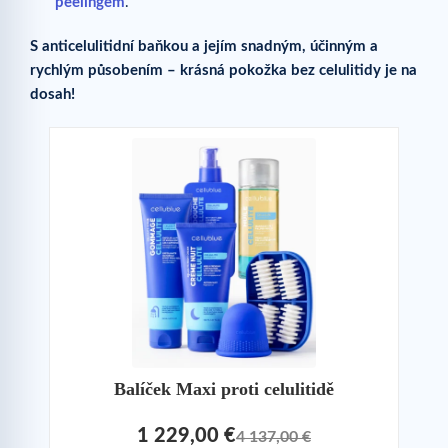
peelingem
.
S anticelulitidní baňkou a jejím snadným, účinným a
rychlým působením – krásná pokožka bez celulitidy je na
dosah!
Balíček Maxi proti celulitidě
1 229,00 €
4 137,00 €