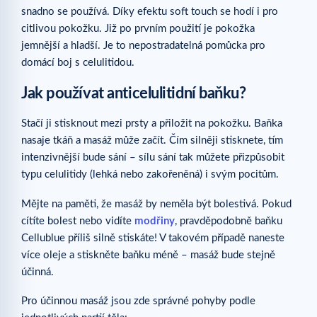
snadno se používá. Díky efektu soft touch se hodí i pro
citlivou pokožku. Již po prvním použití je pokožka
jemnější a hladší. Je to nepostradatelná pomůcka pro
domácí boj s celulitidou.
Jak používat anticelulitidní baňku?
Stačí ji stisknout mezi prsty a přiložit na pokožku. Baňka
nasaje tkáň a masáž může začít. Čím silněji stisknete, tím
intenzivnější bude sání – sílu sání tak můžete přizpůsobit
typu celulitidy (lehká nebo zakořeněná) i svým pocitům.
Mějte na paměti, že masáž by neměla být bolestivá. Pokud
cítíte bolest nebo vidíte
modřiny
, pravděpodobně baňku
Cellublue příliš silně stiskáte! V takovém případě naneste
více oleje a stiskněte baňku méně – masáž bude stejně
účinná.
Pro účinnou masáž jsou zde správné pohyby podle