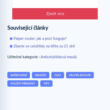
Zjistit více
Související články
Palper-rouler: jak a proč funguje?
Zbavte se celulitidy na břiše za 21 dní!
Užitečné kategorie :
Anticelulitidová masáž
.
BAŇKOVÁNÍ
MASÁŽE
OLEJ
PALPER-ROULER
POUŽITÍ PŘÍSAVKY
TIPY