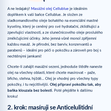
A ne ledajaký!
Masážní olej Cellublue
je ideálním
doplňkem k vaší baňce Cellublue. Je složen ze
sladkomandlového oleje bohatého na esenciální mastné
kyseliny, který je ceněný pro své hydratační, zklidňující a
zpevňující vlastnosti, a ze slunečnicového oleje proslulého
změkčujícími účinky. Jeho jemná vůně monoï zpříjemní
každou masáž. Je přírodní, bez barviv, konzervantů a
parabenů – ideální pro péči o pokožku a zároveň pro boj s
nechtěnými jamkami!
Chcete-li zahájit masážní sezení, jednoduše štědře naneste
olej na všechny oblasti, které chcete masírovat – paže,
břicho, stehna, hýždě… Olej je vhodný pro všechny typy
pokožky, i tu nejcitlivější.
Olej připraví pokožku tak, aby
baňka klouzala bez bolesti
. Poté přejděte k dalšímu
kroku!
2. krok: masíruji se Anticelulitidní