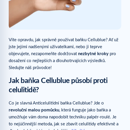
Víte opravdu, jak správně používat baňku Cellublue? Ať už
jste jejími nadšenými uživatelkami, nebo ji teprve
objevujete, nezapomeňte dodržovat
nezbytné kroky
pro
dosažení co nejlepších a dlouhotrvajících výsledků.
Sledujte náš průvodce!
Jak baňka Cellublue působí proti
celulitidě?
Co je slavná Anticelulitidní baňka Cellublue? Jde o
revoluční malou pomůcku
, která funguje jako baňka a
umožňuje vám doma napodobit techniku palpér-roulé. Je
to nejúčinnější metoda, jak se zbavit celulitidy efektivně a