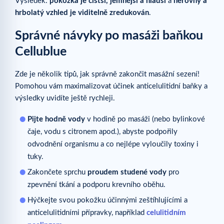
Výsledek:
pokožka je čistší, jemnější a hladší
a
nerovný a
hrbolatý vzhled je viditelně zredukován
.
Správné návyky po masáži baňkou
Cellublue
Zde je několik tipů, jak správně zakončit masážní sezení!
Pomohou vám maximalizovat účinek anticelulitidní baňky a
výsledky uvidíte ještě rychleji.
Pijte hodně vody
v hodině po masáži (nebo bylinkové
čaje, vodu s citronem apod.), abyste podpořily
odvodnění organismu a co nejlépe vyloučily toxiny i
tuky.
Zakončete sprchu
proudem studené vody
pro
zpevnění tkání a podporu krevního oběhu.
Hýčkejte svou pokožku účinnými zeštíhlujícími a
anticelulitidními přípravky, například
celulitidním