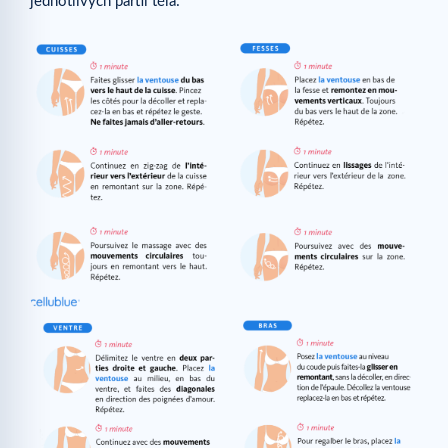
jednotlivých partií těla: