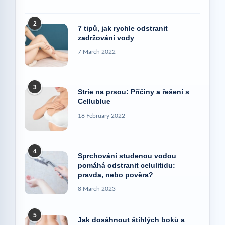
2
7 tipů, jak rychle odstranit
zadržování vody
7 March 2022
3
Strie na prsou: Příčiny a řešení s
Cellublue
18 February 2022
4
Sprchování studenou vodou
pomáhá odstranit celulitidu:
pravda, nebo pověra?
8 March 2023
5
Jak dosáhnout štíhlých boků a