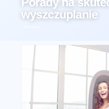
Porady na skute
wyszczuplanie
56 articles