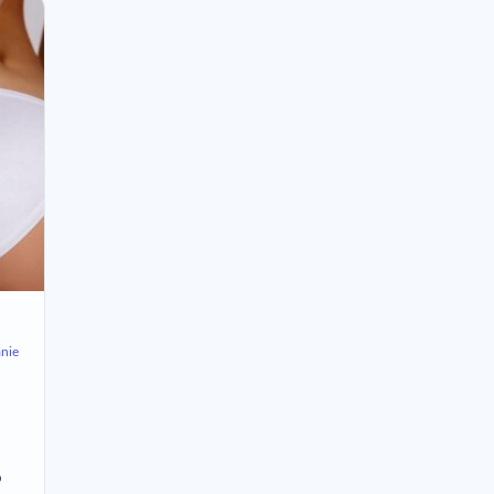
nie
o