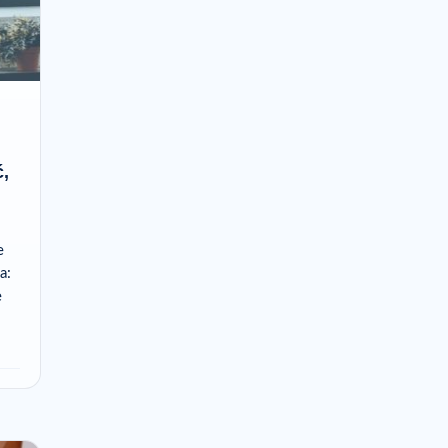
ć,
e
a:
e