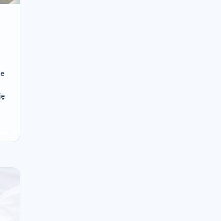
ie
ię