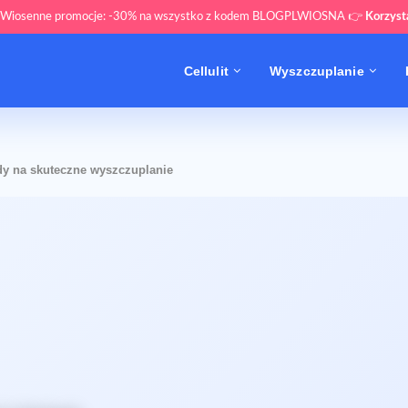
 Wiosenne promocje: -30% na wszystko z kodem BLOGPLWIOSNA 👉
Korzys
Cellulit
Wyszczuplanie
y na skuteczne wyszczuplanie