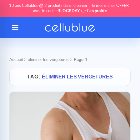
13 ans Cellublue 🎂 2 produits dans le panier = le moins cher OFFERT
avec le code :
BLOGBDAY
👉
J'en profite
Accueil
>
éliminer les vergetures
>
Page 4
TAG:
ÉLIMINER LES VERGETURES