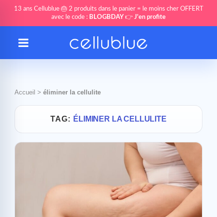
13 ans Cellublue 🎂 2 produits dans le panier = le moins cher OFFERT
avec le code :
BLOGBDAY
👉
J'en profite
Accueil
>
éliminer la cellulite
TAG:
ÉLIMINER LA CELLULITE