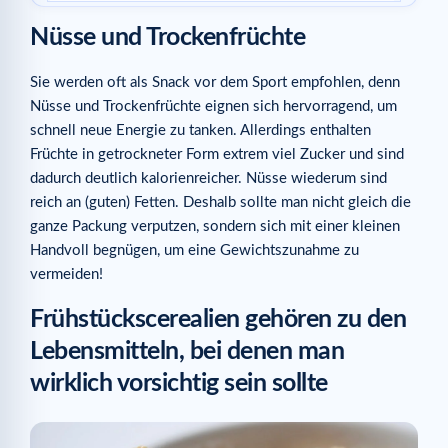
Fertiggerichte
Nüsse und Trockenfrüchte
Grissini – die falschen Freunde beim Aperitif
Sie werden oft als Snack vor dem Sport empfohlen, denn
Avocado
Nüsse und Trockenfrüchte eignen sich hervorragend, um
Ähnliche Artikel
schnell neue Energie zu tanken. Allerdings enthalten
Früchte in getrockneter Form extrem viel Zucker und sind
dadurch deutlich kalorienreicher. Nüsse wiederum sind
reich an (guten) Fetten. Deshalb sollte man nicht gleich die
ganze Packung verputzen, sondern sich mit einer kleinen
Handvoll begnügen, um eine Gewichtszunahme zu
vermeiden!
Frühstückscerealien gehören zu den
Lebensmitteln, bei denen man
wirklich vorsichtig sein sollte