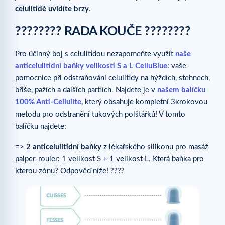
celulitidě uvidíte brzy
.
???????? RADA KOUČE ????????
Pro účinný boj s celulitidou nezapomeňte využít
naše
anticelulitidní baňky velikosti S a L CelluBlue
: vaše
pomocnice při odstraňování celulitidy na hýždích, stehnech,
břiše, pažích a dalších partiích. Najdete je v
našem balíčku
100% Anti-Cellulite
, který obsahuje kompletní 3krokovou
metodu pro odstranění tukových polštářků! V tomto
balíčku najdete:
=>
2 anticelulitidní baňky
z lékařského silikonu pro masáž
palper-rouler: 1 velikost S + 1 velikost L. Která baňka pro
kterou zónu? Odpověď níže! ????