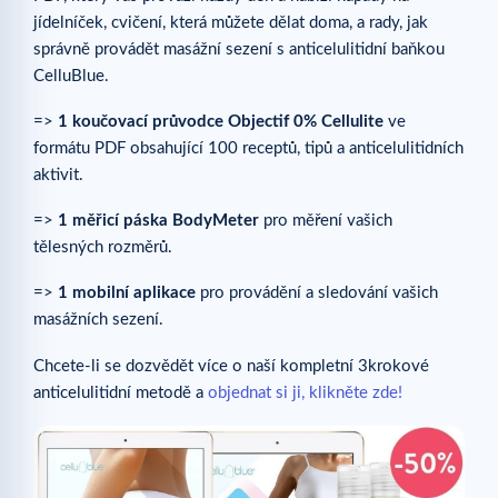
jídelníček, cvičení, která můžete dělat doma, a rady, jak
správně provádět masážní sezení s anticelulitidní baňkou
CelluBlue.
=>
1 koučovací průvodce Objectif 0% Cellulite
ve
formátu PDF obsahující 100 receptů, tipů a anticelulitidních
aktivit.
=>
1 měřicí páska BodyMeter
pro měření vašich
tělesných rozměrů.
=>
1 mobilní aplikace
pro provádění a sledování vašich
masážních sezení.
Chcete-li se dozvědět více o naší kompletní 3krokové
anticelulitidní metodě a
objednat si ji, klikněte zde!