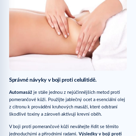
Správné návyky
v boji proti celulitidě.
Automasáž
je stále jednou z nejúčinnějších metod proti
pomerančové kůži. Použijte jablečný ocet a esenciální olej
z citronu k provádění kruhových masáží, které odstraní
škodlivé toxiny a zároveň aktivují krevní oběh.
V boji proti pomerančové kůži neváhejte řídit se těmito
jednoduchými a přírodními radami.
Výsledky v boji proti