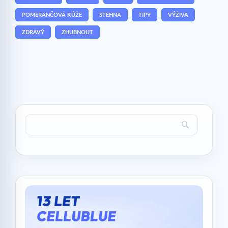
POMERANČOVÁ KŮŽE
STEHNA
TIPY
VÝŽIVA
ZDRAVÝ
ZHUBNOUT