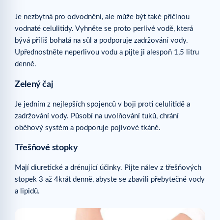
Je nezbytná pro odvodnění, ale může být také příčinou
vodnaté celulitidy. Vyhněte se proto perlivé vodě, která
bývá příliš bohatá na sůl a podporuje zadržování vody.
Upřednostněte neperlivou vodu a pijte ji alespoň 1,5 litru
denně.
Zelený čaj
Je jedním z nejlepších spojenců v boji proti celulitidě a
zadržování vody. Působí na uvolňování tuků, chrání
oběhový systém a podporuje pojivové tkáně.
Třešňové stopky
Mají diuretické a drénující účinky. Pijte nálev z třešňových
stopek 3 až 4krát denně, abyste se zbavili přebytečné vody
a lipidů.