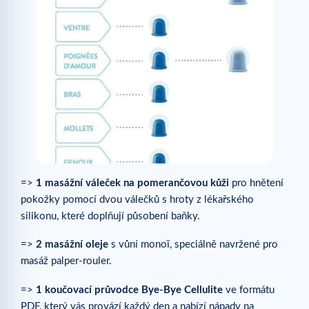
=>
1 masážní váleček na pomerančovou kůži
pro hnětení
pokožky pomocí dvou válečků s hroty z lékařského
silikonu, které doplňují působení baňky.
=>
2 masážní oleje
s vůní monoï, speciálně navržené pro
masáž palper-rouler.
=>
1 koučovací průvodce Bye-Bye Cellulite
ve formátu
PDF, který vás provází každý den a nabízí nápady na