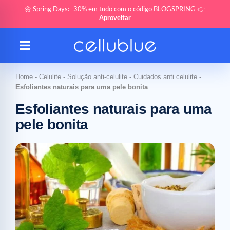
🌼 Spring Days: -30% em tudo com o código BLOGSPRING 👉
Aproveitar
Home
-
Celulite
-
Solução anti-celulite
-
Cuidados anti celulite
-
Esfoliantes naturais para uma pele bonita
Esfoliantes naturais para uma
pele bonita