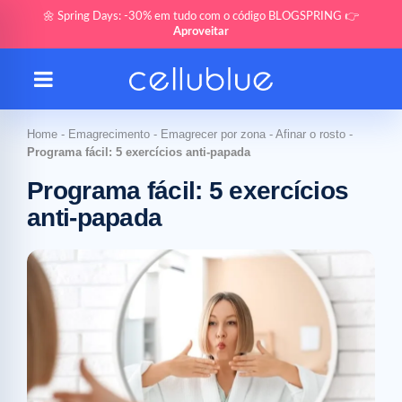
🌼 Spring Days: -30% em tudo com o código BLOGSPRING 👉
Aproveitar
Home
-
Emagrecimento
-
Emagrecer por zona
-
Afinar o rosto
-
Programa fácil: 5 exercícios anti-papada
Programa fácil: 5 exercícios
anti-papada