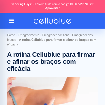
🌼 Spring Days: -30% em tudo com o código BLOGSPRING 👉
Aproveitar
Home
-
Emagrecimento
-
Emagrecer por zona
-
Emagrecer dos
braços
-
A rotina Cellublue para firmar e afinar os braços com
eficácia
A rotina Cellublue para firmar
e afinar os braços com
eficácia