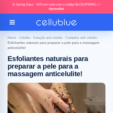
🌼 Spring Days: -30% em tudo com o código BLOGSPRING 👉
Aproveitar
Home
-
Celulite
-
Solução anti-celulite
-
Cuidados anti celulite
-
Esfoliantes naturais para preparar a pele para a massagem
anticelulite!
Esfoliantes naturais para
preparar a pele para a
massagem anticelulite!