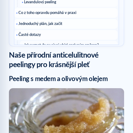
Levandulový peeling
Co z toho opravdu pomáhá v praxi
Jednoduchý plán, jak začít
Časté dotazy
Jak poznat, že se vývoj ubírá správným směrem?
Naše přírodní anticelulitnové
Je nutné měnit všechno najednou?
peelingy pro krásnější pleť
Číst dále
Související články
Peeling s medem a olivovým olejem