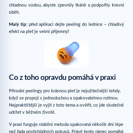
chladnou vodou, abyste zpevnily tkáně a podpořily krevní
oběh.
Malý tip:
před aplikací dejte peeling do lednice – chladivý
efekt na pleť je velmi příjemný!
Co z toho opravdu pomáhá v praxi
Přírodní peelingy pro krásnou pleť je nejužitečnější tehdy,
když se propojí s jednoduchou a opakovatelnou rutinou.
Nejpraktičtější je vyjít z toto tema a ověřit, co jde skutečně
udržet v běžném životě.
V praxi funguje stabilní metoda opakovaná několik dní lépe
než řada protichůdných pokusů. Právě tento rámec pomáhá