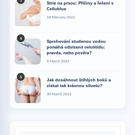
3
Strie na prsou: Příčiny a řešení s
Cellublue
18 February 2022
4
Sprchování studenou vodou
pomáhá odstranit celulitidu:
pravda, nebo pověra?
8 March 2023
5
Jak dosáhnout štíhlých boků a
získat tak krásnou siluetu?
30 March 2022