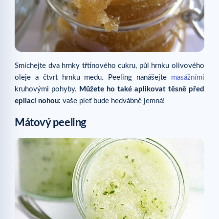
Smíchejte dva hrnky třtinového cukru, půl hrnku olivového
oleje a čtvrt hrnku medu. Peeling nanášejte
masážními
kruhovými pohyby.
Můžete ho také aplikovat těsně před
epilací nohou:
vaše pleť bude hedvábně jemná!
Mátový peeling