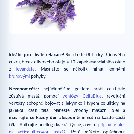
Ideální pro chvíle relaxace!
Smíchejte tři hrnky třtinového
cukru, hrnek olivového oleje a 10 kapek esenciálního oleje
z
levandule
. Masírujte se několik minut jemnými
kruhovými
pohyby.
Nezapomeňte:
nejúčinnějším gestem proti celulitidě
zůstává masáž pomocí
ventózy CelluBlue
, revoluční
ventózy schopné bojovat s jakýmkoli typem celulitidy na
jakékoli části těla. Naneste vhodný masážní olej a
masírujte se každý den alespoň 5 minut na každé části
těla.
Aplikujte peeling dvakrát týdně, abyste
připravily pleť
na anticelulitnovou masáž
. Poté můžete opláchnout