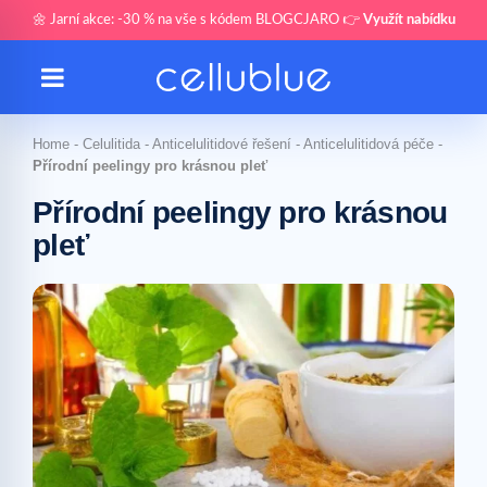
🌼 Jarní akce: -30 % na vše s kódem BLOGCJARO 👉
Využít nabídku
Home
-
Celulitida
-
Anticelulitidové řešení
-
Anticelulitidová péče
-
Přírodní peelingy pro krásnou pleť
Přírodní peelingy pro krásnou
pleť