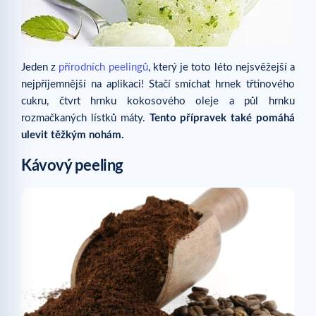
Jeden z
přírodních peelingů
, který je toto léto nejsvěžejší a
nejpříjemnější na aplikaci! Stačí smíchat hrnek třtinového
cukru, čtvrt hrnku kokosového oleje a půl hrnku
rozmačkaných lístků máty.
Tento přípravek také pomáhá
ulevit těžkým nohám.
Kávový peeling