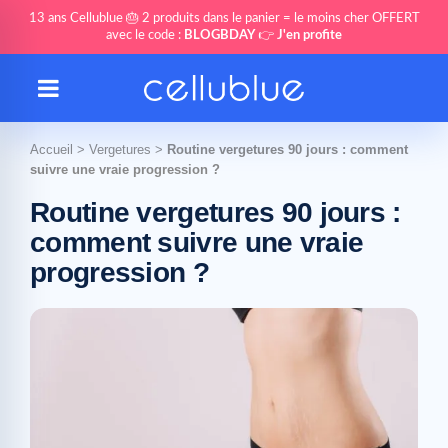
13 ans Cellublue 🎂 2 produits dans le panier = le moins cher OFFERT
avec le code :
BLOGBDAY
👉
J'en profite
Accueil
>
Vergetures
>
Routine vergetures 90 jours : comment
suivre une vraie progression ?
Routine vergetures 90 jours :
comment suivre une vraie
progression ?