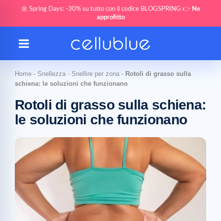
🌼 Spring Days: -30% su tutto con il codice BLOGSPRING 👉
Ne
approfitto
Home
-
Snellezza
-
Snellire per zona
-
Rotoli di grasso sulla
schiena: le soluzioni che funzionano
Rotoli di grasso sulla schiena:
le soluzioni che funzionano