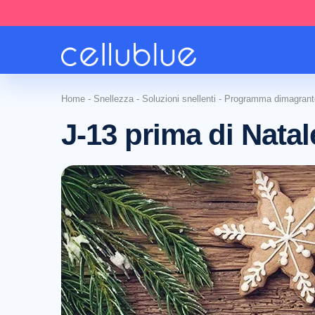
Home
-
Snellezza
-
Soluzioni snellenti
-
Programma dimagrant
J-13 prima di Nata