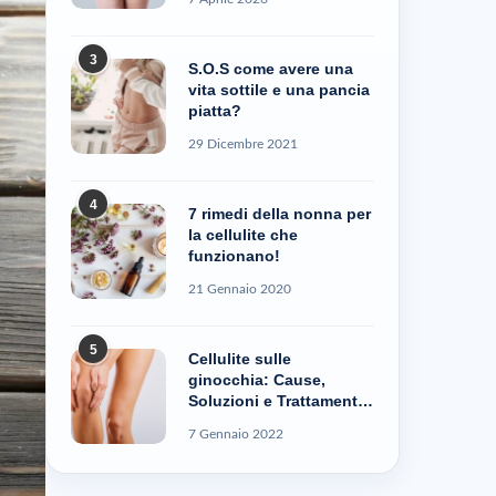
3
S.O.S come avere una
vita sottile e una pancia
piatta?
29 Dicembre 2021
4
7 rimedi della nonna per
la cellulite che
funzionano!
21 Gennaio 2020
5
Cellulite sulle
ginocchia: Cause,
Soluzioni e Trattamenti
– Cellublue
7 Gennaio 2022