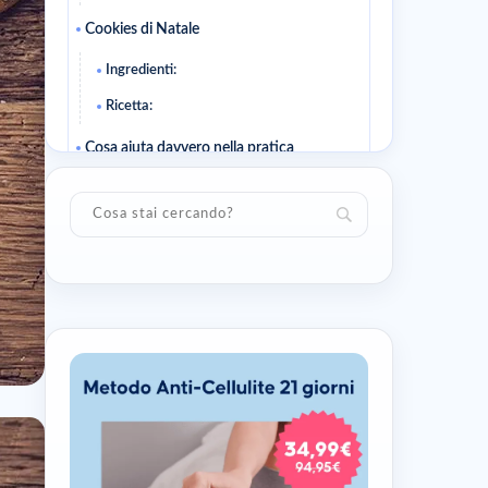
Cookies di Natale
Ingredienti:
Ricetta:
Cosa aiuta davvero nella pratica
Piano d'azione semplice
Domande frequenti
Come faccio a capire se sto andando
nella direzione giusta?
Devo cambiare tutto insieme?
Da leggere dopo
Articoli correlati