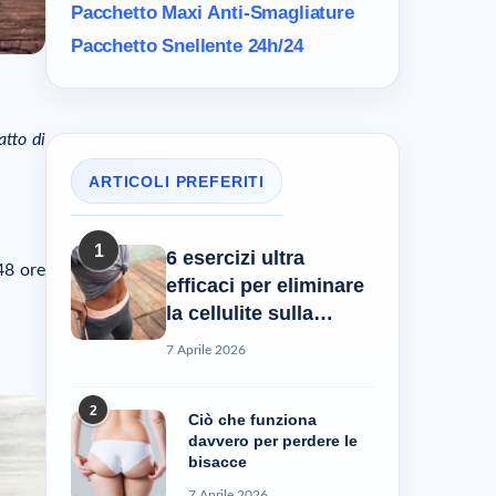
Pacchetto Maxi
Anti-Smagliature
Pacchetto Snellente 24h/24
tto di
ARTICOLI PREFERITI
1
6 esercizi ultra
 48 ore
efficaci per eliminare
la cellulite sulla
pancia
7 Aprile 2026
2
Ciò che funziona
davvero per perdere le
bisacce
7 Aprile 2026