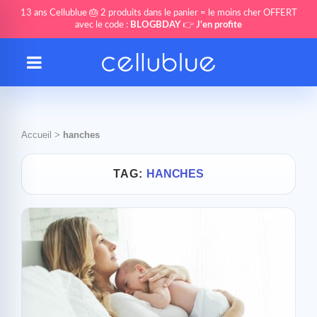
13 ans Cellublue 🎂 2 produits dans le panier = le moins cher OFFERT
avec le code :
BLOGBDAY
👉
J'en profite
Accueil
>
hanches
TAG:
HANCHES