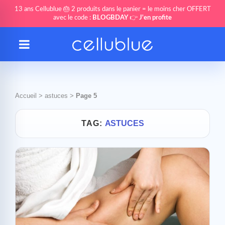
13 ans Cellublue 🎂 2 produits dans le panier = le moins cher OFFERT
avec le code :
BLOGBDAY
👉
J'en profite
Accueil
>
astuces
>
Page 5
TAG:
ASTUCES