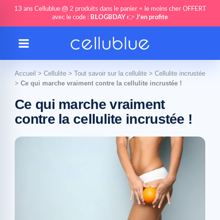
13 ans Cellublue 🎂 2 produits dans le panier = le moins cher OFFERT
avec le code :
BLOGBDAY
👉
J'en profite
Accueil
>
Cellulite
>
Tout savoir sur la cellulite
>
Cellulite incrustée
>
Ce qui marche vraiment contre la cellulite incrustée !
Ce qui marche vraiment
contre la cellulite incrustée !